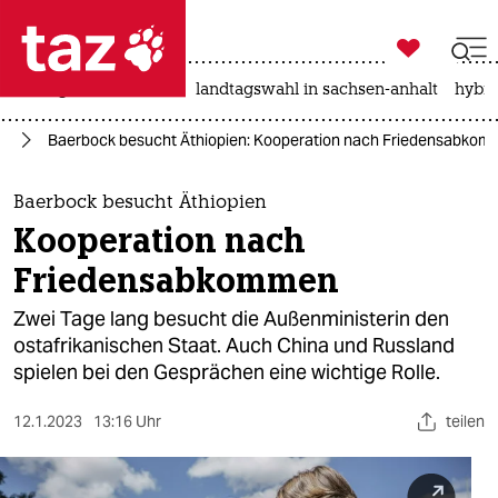

taz zahl ich
niedrigwasser
rente
landtagswahl in sachsen-anhalt
hybri

taz zahl ich
ka
Baerbock besucht Äthiopien: Kooperation nach Friedensabko
taz zahl ich
themen
Baerbock besucht Äthiopien
Kooperation nach
politik
Friedensabkommen
öko
Zwei Tage lang besucht die Außenministerin den
ostafrikanischen Staat. Auch China und Russland
gesellschaft
spielen bei den Gesprächen eine wichtige Rolle.
kultur
12.1.2023
13:16 Uhr
teilen
sport