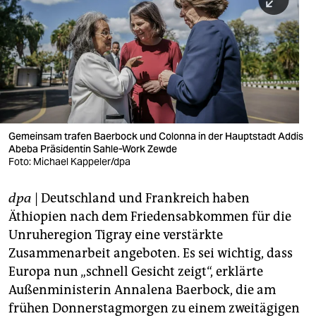
berlin
nord
wahrheit
verlag
verlag
Gemeinsam trafen Baerbock und Colonna in der Hauptstadt Addis
Abeba Präsidentin Sahle-Work Zewde
veranstaltungen
Foto: Michael Kappeler/dpa
shop
dpa
| Deutschland und Frankreich haben
fragen & hilfe
Äthiopien nach dem Friedensabkommen für die
unterstützen
Unruheregion Tigray eine verstärkte
Zusammenarbeit angeboten. Es sei wichtig, dass
abo
Europa nun „schnell Gesicht zeigt“, erklärte
Außenministerin Annalena Baerbock, die am
genossenschaft
frühen Donnerstagmorgen zu einem zweitägigen