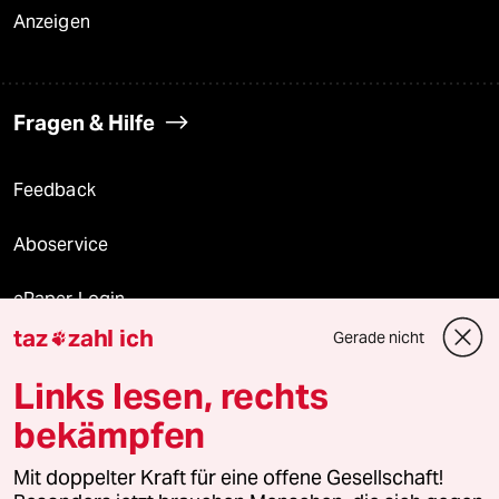
Anzeigen
Fragen & Hilfe
Feedback
Aboservice
ePaper Login
taz
zahl ich
Gerade nicht

Downloads für Abonnierende
Links lesen, rechts
bekämpfen
© 2026 taz Verlags und Vertriebs GmbH
Mit doppelter Kraft für eine offene Gesellschaft!
Alle Rechte vorbehalten. Bei rechtlichen Fragen oder für Genehmigungen
wenden Sie sich bitte an
lizenzen@taz.de