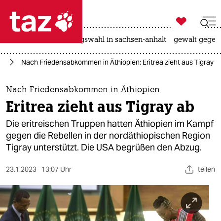

taz zahl ich
hitze
surfen
landtagswahl in sachsen-anhalt
gewalt gegen

taz zahl ich
ka
Nach Friedensabkommen in Äthiopien: Eritrea zieht aus Tigray a
taz zahl ich
themen
Nach Friedensabkommen in Äthiopien
Eritrea zieht aus Tigray ab
politik
Die eritreischen Truppen hatten Äthiopien im Kampf
öko
gegen die Rebellen in der nordäthiopischen Region
Tigray unterstützt. Die USA begrüßen den Abzug.
gesellschaft
23.1.2023
13:07 Uhr
teilen
kultur
sport