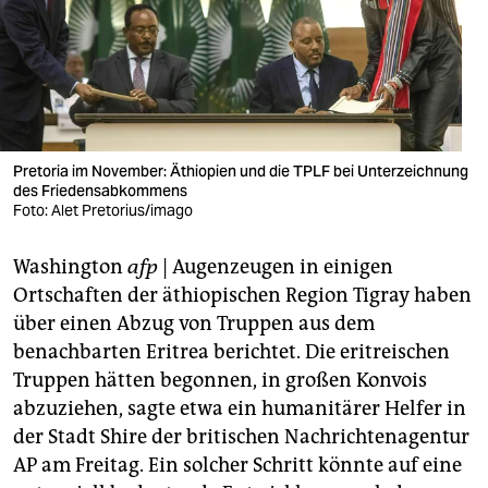
berlin
nord
wahrheit
verlag
Pretoria im November: Äthiopien und die TPLF bei Unterzeichnung
verlag
des Friedensabkommens
Foto: Alet Pretorius/imago
veranstaltungen
Washington
afp
| Augenzeugen in einigen
shop
Ortschaften der äthiopischen Region Tigray haben
fragen & hilfe
über einen Abzug von Truppen aus dem
benachbarten Eritrea berichtet. Die eritreischen
unterstützen
Truppen hätten begonnen, in großen Konvois
abo
abzuziehen, sagte etwa ein humanitärer Helfer in
der Stadt Shire der britischen Nachrichtenagentur
genossenschaft
AP am Freitag. Ein solcher Schritt könnte auf eine