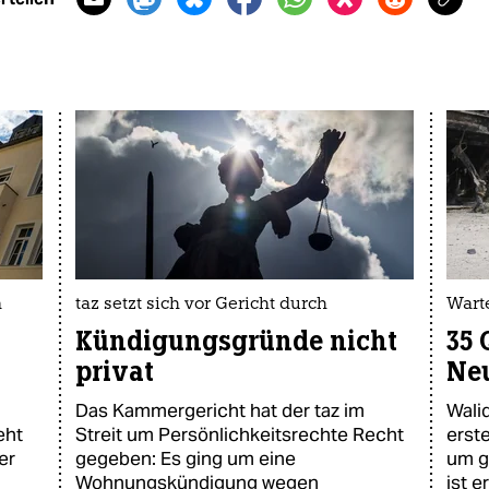
n
taz setzt sich vor Gericht durch
Wart
Kündigungsgründe nicht
35 
privat
Ne
Das Kammergericht hat der taz im
Walid
eht
Streit um Persönlichkeitsrechte Recht
erst
er
gegeben: Es ging um eine
um g
Wohnungskündigung wegen
ist er