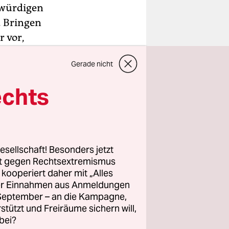
zwürdigen
. Bringen
r vor,
r ein
Gerade nicht
n haben
echts
Das geht
m bei
esellschaft! Besonders jetzt
it zwei
rt gegen Rechtsextremismus
und hat
z kooperiert daher mit „Alles
ller Einnahmen aus Anmeldungen
ndigt.
. September – an die Kampagne,
rstützt und Freiräume sichern will,
bei?