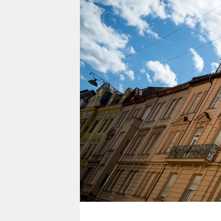
berlin
nord
wahrheit
verlag
verlag
veranstaltungen
shop
fragen & hilfe
unterstützen
abo
genossenschaft