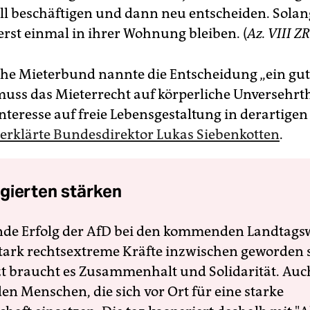
ll beschäftigen und dann neu entscheiden. Sola
erst einmal in ihrer Wohnung bleiben. (
Az. VIII Z
he Mieterbund nannte die Entscheidung „ein gutes
 muss das Mieterrecht auf körperliche Unversehrt
teresse auf freie Lebensgestaltung in derartigen
erklärte Bundesdirektor Lukas Siebenkotten
.
gierten stärken
nde Erfolg der AfD bei den kommenden Landtags
 stark rechtsextreme Kräfte inzwischen geworden 
zt braucht es Zusammenhalt und Solidarität. Auc
en Menschen, die sich vor Ort für eine starke