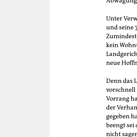
Abwägung s
Unter Verw
und seine 
Zumindest 
kein Wohn
Landgericht
neue Hoff
Denn das L
vorschnell
Vorrang hab
der Verhan
gegeben ha
beengt sei
nicht sage