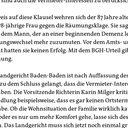
ind auch die Vermieter-Interessen zu berücksic
eis auf diese Klausel wehren sich der 87 Jahre al
78-jährige Frau gegen die Räumungsklage. Sie sa
dem Mann, der an einer beginnenden Demenz lei
ungswechsel mehr zuzumuten. Vor dem Amts- u
 hatten sie keinen Erfolg. Mit dem BGH-Urteil gibt
nung.
andgericht Baden-Baden ist nach Auffassung des
 zu dem Schluss gelangt, dass die Vermieter-Inter
en. Die Vorsitzende Richterin Karin Milger kritis
dlung beispielsweise, dass es gar keinen Ortster
be. Ob die Wohnsituation der Familie wirklich ka
 oder es nur um mehr Komfort gehe, lasse sich de
n. Das Landgericht muss sich jetzt noch einmal g