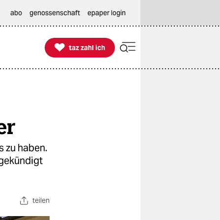
abo
genossenschaft
epaper login

taz zahl ich
taz zahl ich
er
s zu haben.
 gekündigt
teilen