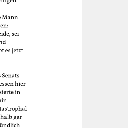
htigen.
te Mann
gen:
de, sei
nd
 es jetzt
 Senats
essen hier
ierte in
min
tastrophal
shalb gar
ründlich