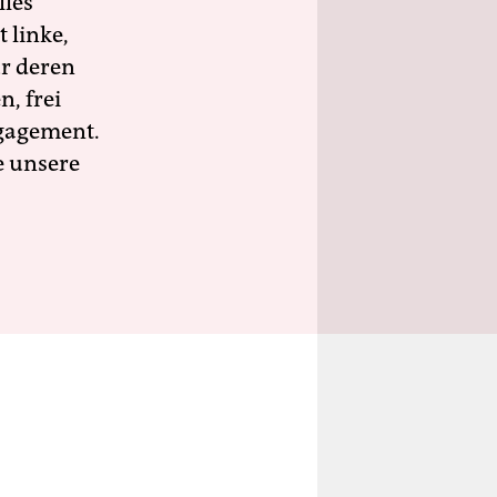
lles
 linke,
ür deren
n, frei
ngagement.
e unsere