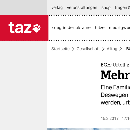
hautnavigation anspringen
hauptinhalt anspringen
footer anspringen
verlag
veranstaltungen
shop
fragen &
krieg in der ukraine
hitze
niedrigwa

taz zahl ich
taz zahl ich
Startseite
Gesellschaft
Alltag
B
themen
politik
BGH-Urteil 
Mehr 
öko
Eine Famili
gesellschaft
Deswegen d
werden, urt
kultur
sport
15.3.2017
17:1