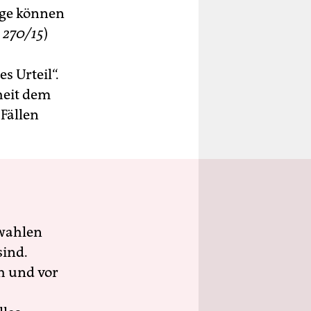
nge können
R 270/15
)
 Urteil“.
heit dem
 Fällen
wahlen
sind.
h und vor