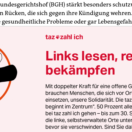
Bundesgerichtshof (BGH) stärkt besonders schut
n Rücken, die sich gegen ihre Kündigung wehren
e gesundheitliche Probleme oder gar Lebensgefah
ichte dem besonders sorgfältig nachgehen. Bevo
taz
zahl ich

r Räumungsklage stattgibt, hat er sich sehr genau
n, welche Folgen der Umzug für den Betroffene
Links lesen, r
wie wahrscheinlich es ist, dass diese eintreten. 
am Mittwoch verkündeten Urteil
hervor.
bekämpfen
uher Richter hatten über einen Streit aus Sinzhei
Mit doppelter Kraft für eine offene G
n zu entscheiden. Dort will eine junge Familie m
brauchen Menschen, die sich vor O
ndern ihr Haus aus Platzgründen für sich allein 
einsetzen, unsere Solidarität. Die ta
beginnt im Zentrum“. 50 Prozent a
gten Ehepaar im Erdgeschoss die Wohnung gekü
bei taz zahl ich gehen – bis zum 30
die linke, selbstverwaltete Orte unte
bevor sie verschwinden. Sind Sie da