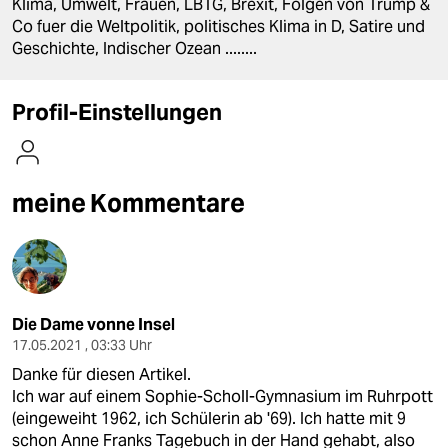
berlin
Klima, Umwelt, Frauen, LBTG, Brexit, Folgen von Trump &
Co fuer die Weltpolitik, politisches Klima in D, Satire und
nord
Geschichte, Indischer Ozean ........
wahrheit
Profil-Einstellungen
verlag
verlag
meine Kommentare
veranstaltungen
shop
fragen & hilfe
Die Dame vonne Insel
unterstützen
17.05.2021 , 03:33 Uhr
abo
Danke für diesen Artikel.
Ich war auf einem Sophie-Scholl-Gymnasium im Ruhrpott
genossenschaft
(eingeweiht 1962, ich Schülerin ab '69). Ich hatte mit 9
schon Anne Franks Tagebuch in der Hand gehabt, also