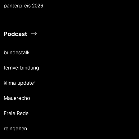
panterpreis 2026
Podcast
bundestalk
fernverbindung
klima update°
Mauerecho
Freie Rede
reingehen