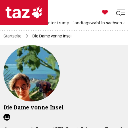

taz zahl ich
nahost-konflikt
usa unter trump
landtagswahl in sachsen-an

taz zahl ich
Startseite
Die Dame vonne Insel
taz zahl ich
themen
politik
öko
gesellschaft
kultur
Die Dame vonne Insel
sport