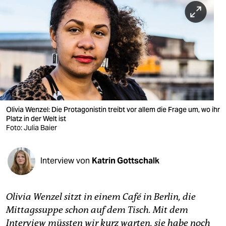
berlin
nord
wahrheit
verlag
verlag
veranstaltungen
Olivia Wenzel: Die Protagonistin treibt vor allem die Frage um, wo ihr
Platz in der Welt ist
Foto: Julia Baier
shop
fragen & hilfe
Interview von
Katrin Gottschalk
unterstützen
abo
Olivia Wenzel sitzt in einem Café in Berlin, die
genossenschaft
Mittagssuppe schon auf dem Tisch. Mit dem
Interview müssten wir kurz warten, sie habe noch