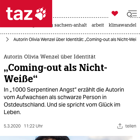

taz zahl ich
hitze
landtagswahl in sachsen-anhalt
arbeit
klimawandel

taz zahl ich
us
Autorin Olivia Wenzel über Identität: „Coming-out als Nicht-Weiß
taz zahl ich
themen
Autorin Olivia Wenzel über Identität
„Coming-out als Nicht-
politik
Weiße“
öko
In „1000 Serpentinen Angst“ erzählt die Autorin
vom Aufwachsen als schwarze Person in
gesellschaft
Ostdeutschland. Und sie spricht vom Glück im
Leben.
kultur
sport
5.3.2020
11:22 Uhr
teilen