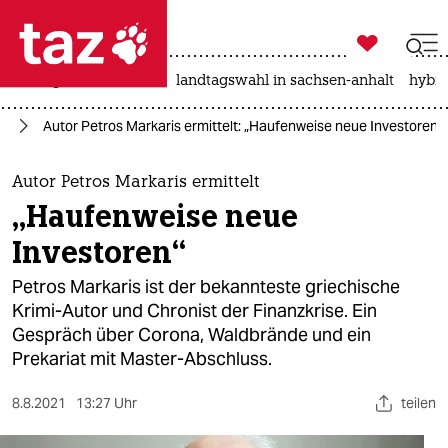

taz zahl ich
niedrigwasser
rente
landtagswahl in sachsen-anhalt
hybri

taz zahl ich
nd
Autor Petros Markaris ermittelt: „Haufenweise neue Investoren“
taz zahl ich
themen
Autor Petros Markaris ermittelt
„Haufenweise neue
politik
Investoren“
öko
Petros Markaris ist der bekannteste griechische
Krimi-Autor und Chronist der Finanzkrise. Ein
gesellschaft
Gespräch über Corona, Waldbrände und ein
Prekariat mit Master-Abschluss.
kultur
sport
8.8.2021
13:27 Uhr
teilen