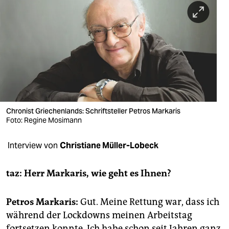
berlin
nord
wahrheit
verlag
verlag
veranstaltungen
Chronist Griechenlands: Schriftsteller Petros Markaris
Foto: Regine Mosimann
shop
Interview von
Christiane Müller-Lobeck
fragen & hilfe
unterstützen
taz: Herr Markaris, wie geht es Ihnen?
abo
Petros Markaris:
Gut. Meine Rettung war, dass ich
genossenschaft
während der Lockdowns meinen Arbeitstag
fortsetzen konnte. Ich habe schon seit Jahren ganz