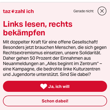
2
Streit um Rente mit 63
taz
zahl ich
Gerade nicht

Passgenauer Populismus
Links lesen, rechts
bekämpfen
3
Drohnenvorfall am Leipziger Flughafen
Mit doppelter Kraft für eine offene Gesellschaft!
Das Zeitalter der elektronischen
Kriegsführung
Besonders jetzt brauchen Menschen, die sich gegen
Rechtsextremismus einsetzen, unsere Solidarität.
Daher gehen 50 Prozent der Einnahmen aus
Neuanmeldungen an „Alles beginnt im Zentrum“ –
4
Nathanael Liminski über seine CDU
eine Kampagne, die bedrohte linke Kulturzentren
„Wir müssen in der Lage sein, besser zu
und Jugendorte unterstützt. Sind Sie dabei?
argumentieren“

Ja, ich will
5
Antifaschistin in Haft
Schon dabei!
Lina E. geht juristisch gegen Beugehaft
vor