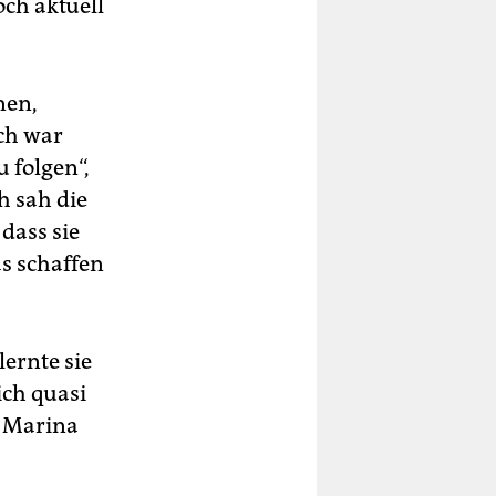
ch aktuell
nen,
ch war
 folgen“,
ch sah die
dass sie
s schaffen
ernte sie
ich quasi
i Marina