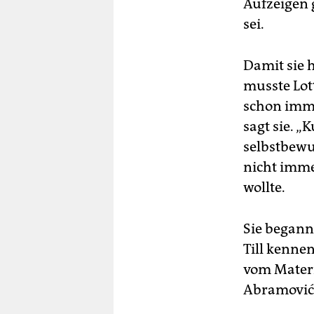
Aufzeigen 
sei.
Damit sie 
musste Lot
schon imme
sagt sie. „
selbstbewu
nicht imme
wollte.
Sie begann
Till kennen
vom Materi
Abramović