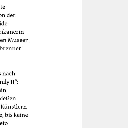
te
on der
ide
rikanerin
roßen Museen
inbrenner
s nach
ly II“:
ein
nießen
o-Künstlern
, bis keine
eto