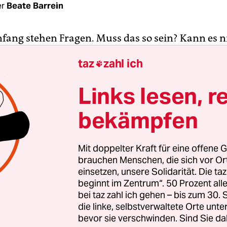
r
Beate Barrein
fang stehen Fragen. Muss das so sein? Kann es n
wird von Kunst erwartet, was von den Künstlern? 
taz
zahl ich

d Till Steinbrenner haben vor kurzem eine ehem
in einem hannoverschen Hinterhof grundsaniert. 
Links lesen, r
e Sprossenfenster und Wände mit zart geweißte
lwerk.
bekämpfen
r mit Tischen und Materialstapeln und die Küche 
Mit doppelter Kraft für eine offene G
 halbhohe Wand getrennt. Der Wohnbereich schli
brauchen Menschen, die sich vor O
 Alles ist mit allem verbunden. Ein passender Ort
einsetzen, unsere Solidarität. Die ta
beginnt im Zentrum“. 50 Prozent a
bei taz zahl ich gehen – bis zum 30
die linke, selbstverwaltete Orte unte
bevor sie verschwinden. Sind Sie da