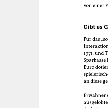
von einer P
Gibt es 
Für das „s
Interaktio
1971, und 
Sparkasse 
Euro dotie
spielerisc
an diese ge
Erwähnenswe
ausgelobten