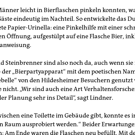
nner leicht in Bierflaschen pinkeln konnten, w
Gäste eindeutig im Nachteil. So entwickelte das D
ete Papier-Urinella: eine Pinkelhilfe mit einer s
en Öffnung, aufgestülpt auf eine Flasche Bier, ink
anweisung.
d Steinbrenner sind also noch da, auch wenn sie
b der „Bierpartyapparat“ mit dem poetischen Na
rebelle“ von den Hildesheimer Besuchern genutzt
e nicht. „Wir sind auch eine Art Verhaltensforsch
er Planung sehr ins Detail“, sagt Lindner.
wischen eine Toilette im Gebäude gibt, konnte es 
en Raum ausprobiert werden.“ Beider Erwartung
n: Am Ende waren die Flaschen neu befüllt. Mit 