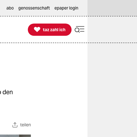
abo
genossenschaft
epaper login

taz zahl ich
taz zahl ich
o den
teilen