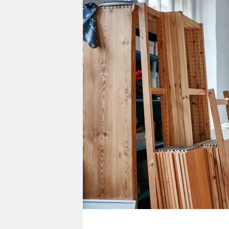
berlin
nord
wahrheit
verlag
verlag
veranstaltungen
shop
fragen & hilfe
unterstützen
abo
genossenschaft