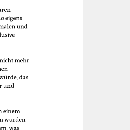
aren
uo eigens
chmalen und
lusive
 nicht mehr
men
 würde, das
er und
in einem
en wurden
dem, was