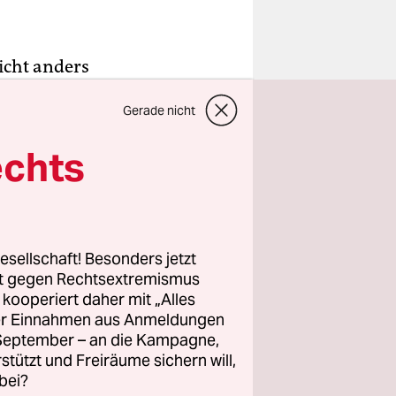
icht anders
Lotte
Gerade nicht
alige
Da gibt es
echts
m, rauhem
sind nur
esellschaft! Besonders jetzt
eßt sich
rt gegen Rechtsextremismus
.
z kooperiert daher mit „Alles
ller Einnahmen aus Anmeldungen
. September – an die Kampagne,
rstützt und Freiräume sichern will,
bei?