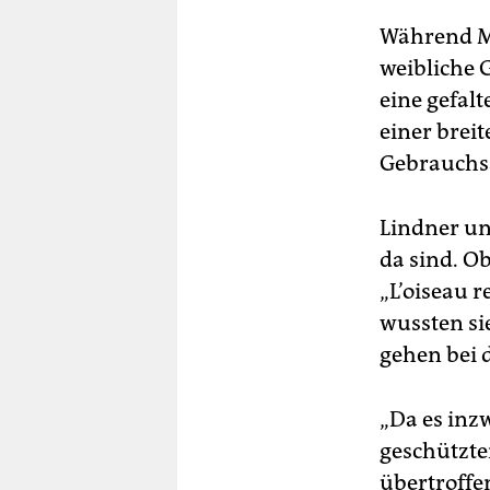
Während Mä
weibliche 
eine gefalt
einer breit
Gebrauchs
Lindner un
da sind. O
„L’oiseau 
wussten si
gehen bei d
„Da es inz
geschützt
übertroffe