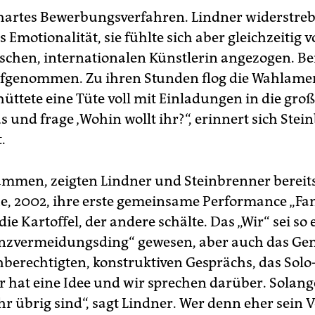
 hartes Bewerbungsverfahren. Lindner widerstreb
Emotionalität, sie fühlte sich aber gleichzeitig v
schen, internationalen Künstlerin angezogen. Be
fgenommen. Zu ihren Stunden flog die Wahlame
chüttete eine Tüte voll mit Einladungen in die g
s und frage ‚Wohin wollt ihr?“, erinnert sich Ste
.
ammen, zeigten Lindner und Steinbrenner bereit
e, 2002, ihre erste gemeinsame Performance „Fami
 die Kartoffel, der andere schälte. Das „Wir“ sei so 
nzvermeidungsding“ gewesen, aber auch das Ge
chberechtigten, konstruktiven Gesprächs, das Sol
er hat eine Idee und wir sprechen darüber. Solange
r übrig sind“, sagt Lindner. Wer denn eher sein V