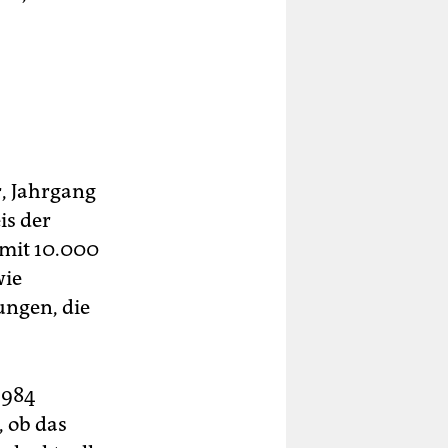
, Jahrgang
is der
 mit 10.000
wie
ungen, die
1984
, ob das