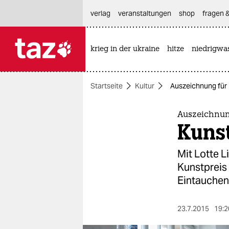
hautnavigation anspringen
hauptinhalt anspringen
footer anspringen
verlag
veranstaltungen
shop
fragen &
krieg in der ukraine
hitze
niedrigwa

taz zahl ich
taz zahl ich
Startseite
Kultur
Auszeichnung für 
themen
politik
Auszeichnung
Kuns
öko
Mit Lotte L
gesellschaft
Kunstpreis
Eintauchen
kultur
sport
23.7.2015
19:2