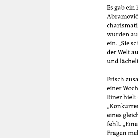
Es gab ein
Abramovićs 
charismati
wurden au
ein. „Sie s
der Welt au
und lächelt
Frisch zus
einer Woch
Einer hielt
„Konkurre
eines glei
fehlt. „Ein
Fragen meh