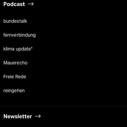
Podcast
bundestalk
fernverbindung
klima update°
Mauerecho
Freie Rede
reingehen
Newsletter