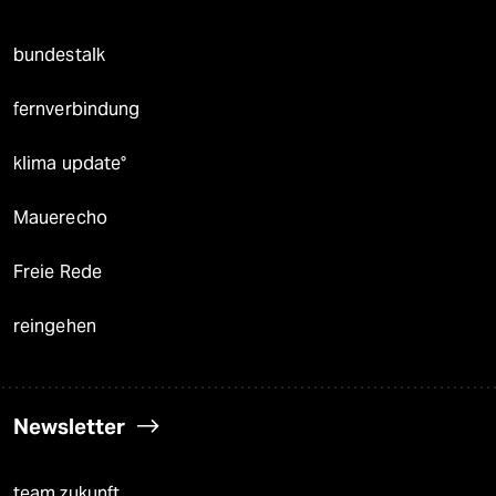
bundestalk
fernverbindung
klima update°
Mauerecho
Freie Rede
reingehen
Newsletter
team zukunft