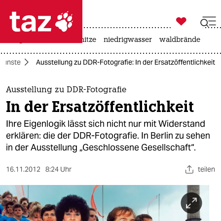

taz zahl ich
krieg in der ukraine
hitze
niedrigwasser
waldbrände

taz zahl ich
Künste
Ausstellung zu DDR-Fotografie: In der Ersatzöffentlichkeit
taz zahl ich
themen
Ausstellung zu DDR-Fotografie
In der Ersatzöffentlichkeit
politik
Ihre Eigenlogik lässt sich nicht nur mit Widerstand
öko
erklären: die der DDR-Fotografie. In Berlin zu sehen
in der Ausstellung „Geschlossene Gesellschaft“.
gesellschaft
16.11.2012
8:24 Uhr
teilen
kultur
sport