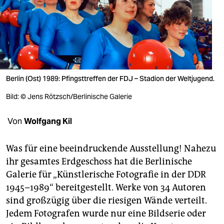
berlin
nord
wahrheit
verlag
Berlin (Ost) 1989: Pfingsttreffen der FDJ – Stadion der Weltjugend.
verlag
Bild: © Jens Rötzsch/Berlinische Galerie
veranstaltungen
Von
Wolfgang Kil
shop
fragen & hilfe
Was für eine beeindruckende Ausstellung! Nahezu
ihr gesamtes Erdgeschoss hat die Berlinische
unterstützen
Galerie für „Künstlerische Fotografie in der DDR
1945–1989“ bereitgestellt. Werke von 34 Autoren
abo
sind großzügig über die riesigen Wände verteilt.
genossenschaft
Jedem Fotografen wurde nur eine Bildserie oder