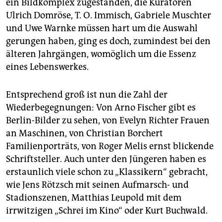
ein Bildkomplex zugestanden, die Kuratoren
epaper login
Ulrich Domröse, T. O. Immisch, Gabriele Muschter
und Uwe Warnke müssen hart um die Auswahl
gerungen haben, ging es doch, zumindest bei den
älteren Jahrgängen, womöglich um die Essenz
eines Lebenswerkes.
Entsprechend groß ist nun die Zahl der
Wiederbegegnungen: Von Arno Fischer gibt es
Berlin-Bilder zu sehen, von Evelyn Richter Frauen
an Maschinen, von Christian Borchert
Familienporträts, von Roger Melis ernst blickende
Schriftsteller. Auch unter den Jüngeren haben es
erstaunlich viele schon zu „Klassikern“ gebracht,
wie Jens Rötzsch mit seinen Aufmarsch- und
Stadionszenen, Matthias Leupold mit dem
irrwitzigen „Schrei im Kino“ oder Kurt Buchwald.