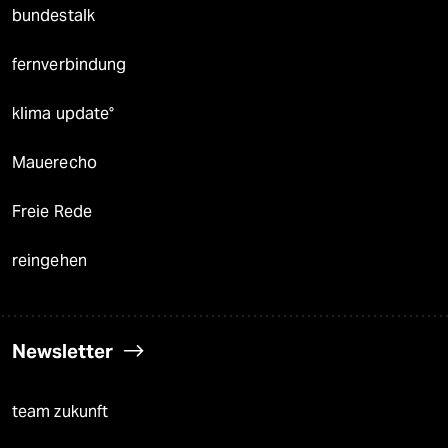
bundestalk
fernverbindung
klima update°
Mauerecho
Freie Rede
reingehen
Newsletter
team zukunft