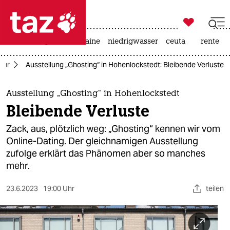

taz zahl ich
hitze
krieg in der ukraine
niedrigwasser
ceuta
rente

taz zahl ich
tur
Ausstellung „Ghosting“ in Hohenlockstedt: Bleibende Verluste
taz zahl ich
themen
Ausstellung „Ghosting“ in Hohenlockstedt
Bleibende Verluste
politik
Zack, aus, plötzlich weg: „Ghosting“ kennen wir vom
öko
Online-Dating. Der gleichnamigen Ausstellung
zufolge erklärt das Phänomen aber so manches
gesellschaft
mehr.
kultur
23.6.2023
19:00 Uhr
teilen
sport