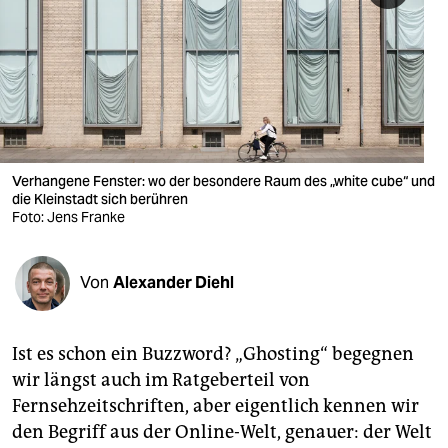
berlin
nord
wahrheit
verlag
verlag
Verhangene Fenster: wo der besondere Raum des „white cube“ und
die Kleinstadt sich berühren
veranstaltungen
Foto: Jens Franke
shop
Von
Alexander Diehl
fragen & hilfe
unterstützen
Ist es schon ein Buzzword? „Ghosting“ begegnen
abo
wir längst auch im Ratgeberteil von
Fernsehzeitschriften, aber eigentlich kennen wir
genossenschaft
den Begriff aus der Online-Welt, genauer: der Welt