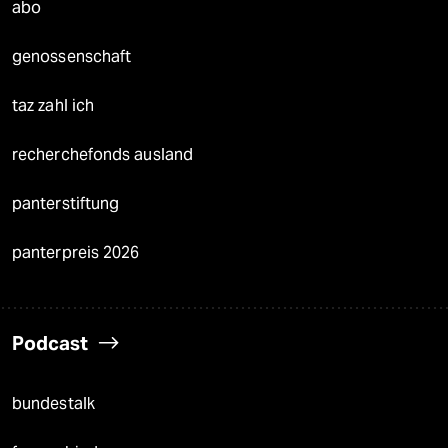
abo
genossenschaft
taz zahl ich
recherchefonds ausland
panterstiftung
panterpreis 2026
Podcast
bundestalk