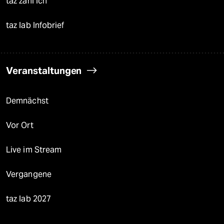
taz zahl ich
taz lab Infobrief
Veranstaltungen
Demnächst
Vor Ort
Live im Stream
Vergangene
taz lab 2027