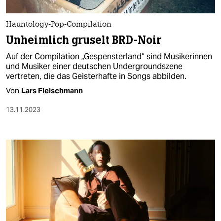
berlin
nord
Hauntology-Pop-Compilation
Unheimlich gruselt BRD-Noir
wahrheit
Auf der Compilation „Gespensterland“ sind Musikerinnen
verlag
und Musiker einer deutschen Undergroundszene
vertreten, die das Geisterhafte in Songs abbilden.
verlag
Von
Lars Fleischmann
veranstaltungen
13.11.2023
shop
fragen & hilfe
unterstützen
abo
genossenschaft