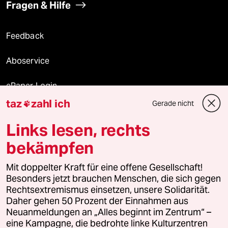
Fragen & Hilfe
Feedback
Aboservice
ePaper Login
taz
zahl ich
Gerade nicht

Downloads für Abonnierende
Links lesen, rechts
bekämpfen
© 2026 taz Verlags und Vertriebs GmbH
Alle Rechte vorbehalten. Bei rechtlichen Fragen oder für Genehmigungen
Mit doppelter Kraft für eine offene Gesellschaft!
wenden Sie sich bitte an
lizenzen@taz.de
Besonders jetzt brauchen Menschen, die sich gegen
Rechtsextremismus einsetzen, unsere Solidarität.
Daher gehen 50 Prozent der Einnahmen aus
Feedback
Redaktionsstatut
Kommune-Richtlinien
KI-
Neuanmeldungen an „Alles beginnt im Zentrum“ –
eine Kampagne, die bedrohte linke Kulturzentren