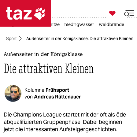

taz zahl ich
krieg in der ukraine
hitze
niedrigwasser
waldbrände

taz zahl ich
Sport
Außenseiter in der Königsklasse: Die attraktiven Kleinen
taz zahl ich
themen
Außenseiter in der Königsklasse
Die attraktiven Kleinen
politik
öko
Kolumne
Frühsport
gesellschaft
von
Andreas Rüttenauer
kultur
Die Champions League startet mit der oft als öde
abqualifizierten Gruppenphase. Dabei beginnen
sport
jetzt die interessanten Aufsteigergeschichten.