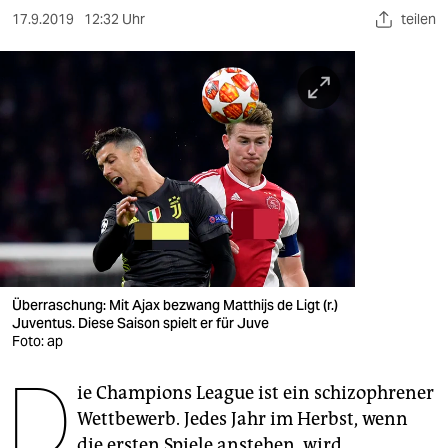
berlin
17.9.2019
12:32 Uhr
teilen
nord
wahrheit
verlag
verlag
veranstaltungen
shop
fragen & hilfe
Überraschung: Mit Ajax bezwang Matthijs de Ligt (r.)
Juventus. Diese Saison spielt er für Juve
unterstützen
Foto: ap
D
abo
ie Champions League ist ein schizophrener
genossenschaft
Wettbewerb. Jedes Jahr im Herbst, wenn
die ersten Spiele anstehen, wird