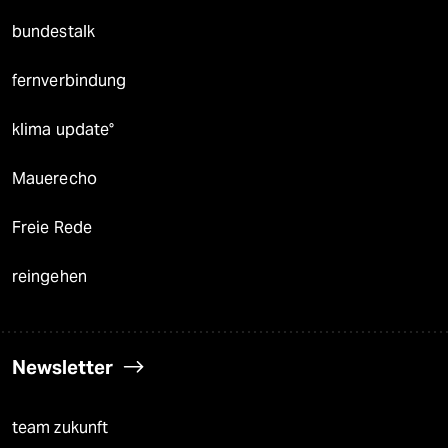
bundestalk
fernverbindung
klima update°
Mauerecho
Freie Rede
reingehen
Newsletter
team zukunft