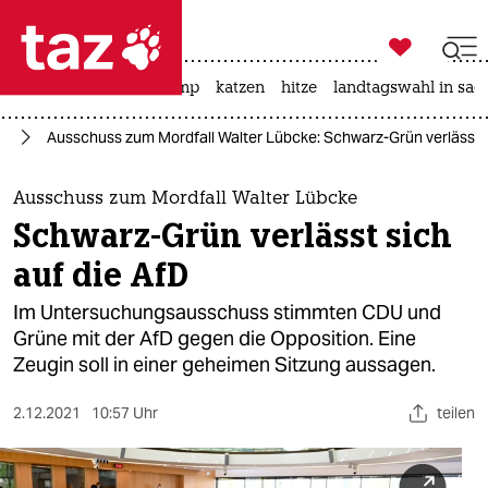

taz zahl ich
katzen
usa unter trump
katzen
hitze
landtagswahl in sac

taz zahl ich
fD
Ausschuss zum Mordfall Walter Lübcke: Schwarz-Grün verlässt s
taz zahl ich
themen
Ausschuss zum Mordfall Walter Lübcke
Schwarz-Grün verlässt sich
politik
auf die AfD
öko
Im Untersuchungsausschuss stimmten CDU und
Grüne mit der AfD gegen die Opposition. Eine
gesellschaft
Zeugin soll in einer geheimen Sitzung aussagen.
kultur
2.12.2021
10:57 Uhr
teilen
sport