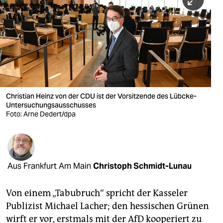
berlin
nord
wahrheit
verlag
verlag
Christian Heinz von der CDU ist der Vorsitzende des Lübcke-
Untersuchungsausschusses
veranstaltungen
Foto: Arne Dedert/dpa
shop
fragen & hilfe
unterstützen
Aus Frankfurt Am Main
Christoph Schmidt-Lunau
abo
Von einem „Tabubruch“ spricht der Kasseler
genossenschaft
Publizist Michael Lacher; den hessischen Grünen
wirft er vor, erstmals mit der AfD kooperiert zu