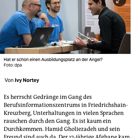
berlin
nord
wahrheit
verlag
verlag
Hat er schon einen Ausbildungsplatz an der Angel?
Foto: dpa
veranstaltungen
shop
Von
Ivy Nortey
fragen & hilfe
Es herrscht Gedränge im Gang des
unterstützen
Berufsinformationszentrums in Friedrichshain-
Kreuzberg, Unterhaltungen in vielen Sprachen
abo
rauschen durch den Gang. Es ist kaum ein
genossenschaft
Durchkommen. Hamid Gholiezadeh und sein
Freund sind auch da. Der 17-jährige Afghane kam