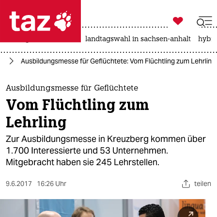

taz zahl ich
niedrigwasser
rente
landtagswahl in sachsen-anhalt
hybri

taz zahl ich
in
Ausbildungsmesse für Geflüchtete: Vom Flüchtling zum Lehrling
taz zahl ich
themen
Ausbildungsmesse für Geflüchtete
Vom Flüchtling zum
politik
Lehrling
öko
Zur Ausbildungsmesse in Kreuzberg kommen über
1.700 Interessierte und 53 Unternehmen.
gesellschaft
Mitgebracht haben sie 245 Lehrstellen.
kultur
9.6.2017
16:26 Uhr
teilen
sport