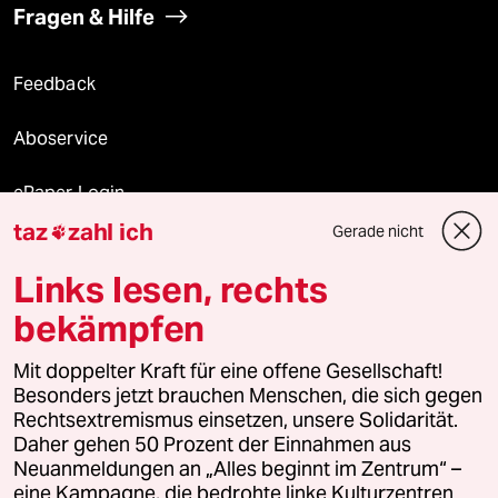
Fragen & Hilfe
Feedback
Aboservice
ePaper Login
taz
zahl ich
Gerade nicht

Downloads für Abonnierende
Links lesen, rechts
bekämpfen
© 2026 taz Verlags und Vertriebs GmbH
Mit doppelter Kraft für eine offene Gesellschaft!
Alle Rechte vorbehalten. Bei rechtlichen Fragen oder für Genehmigungen
wenden Sie sich bitte an
lizenzen@taz.de
Besonders jetzt brauchen Menschen, die sich gegen
Rechtsextremismus einsetzen, unsere Solidarität.
Daher gehen 50 Prozent der Einnahmen aus
Feedback
Redaktionsstatut
Kommune-Richtlinien
KI-
Neuanmeldungen an „Alles beginnt im Zentrum“ –
eine Kampagne, die bedrohte linke Kulturzentren