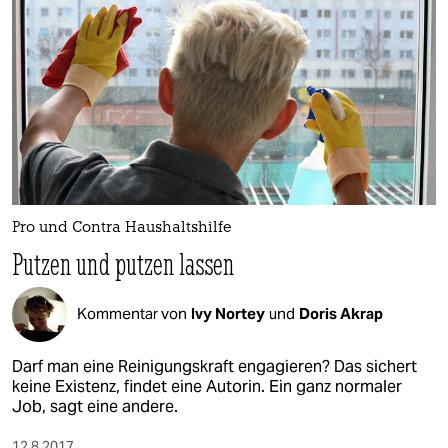
berlin
nord
wahrheit
verlag
verlag
veranstaltungen
Pro und Contra Haushaltshilfe
shop
Putzen und putzen lassen
fragen & hilfe
Kommentar von
Ivy Nortey
und
Doris Akrap
unterstützen
Darf man eine Reinigungskraft engagieren? Das sichert
abo
keine Existenz, findet eine Autorin. Ein ganz normaler
Job, sagt eine andere.
genossenschaft
12.8.2017