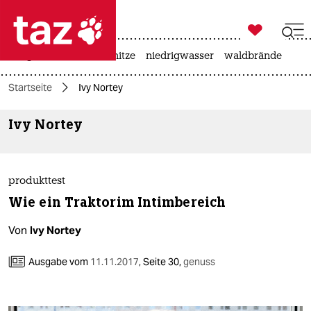

taz zahl ich
krieg in der ukraine
hitze
niedrigwasser
waldbrände

taz zahl ich
Startseite
Ivy Nortey
taz zahl ich
Ivy Nortey
themen
politik
produkttest
öko
Wie ein Traktorim Intimbereich
gesellschaft
Von
Ivy Nortey
kultur
Ausgabe vom
11.11.2017
,
Seite 30,
genuss
sport