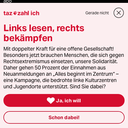
abo
taz
zahl ich
Gerade nicht

genossenschaft
Links lesen, rechts
taz zahl ich
bekämpfen
recherchefonds ausland
Mit doppelter Kraft für eine offene Gesellschaft!
Besonders jetzt brauchen Menschen, die sich gegen
panterstiftung
Rechtsextremismus einsetzen, unsere Solidarität.
Daher gehen 50 Prozent der Einnahmen aus
panterpreis 2026
Neuanmeldungen an „Alles beginnt im Zentrum“ –
eine Kampagne, die bedrohte linke Kulturzentren
und Jugendorte unterstützt. Sind Sie dabei?
Podcast

Ja, ich will
bundestalk
Schon dabei!