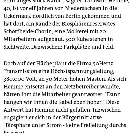
einmaliges Stück Natur", sagt er. Landwirt Hemme,
epaper login
40, ist vor elf Jahren von Niedersachsen in die
Uckermark nördlich von Berlin gekommen und
hat dort, am Rande des Biosphärenreservates
Schorfheide-Chorin, eine Molkerei mit 20
Mitarbeitern aufgebaut. 500 Kühe stehen in
Sichtweite. Dazwischen: Parkplätze und Feld.
Doch auf der Fläche plant die Firma 50Hertz
Transmission eine Höchstspannungsleitung,
380.000 Volt, an 50 Meter hohen Masten. Als sich
Hemme entsetzt an den Netzbetreiber wandte,
hätten ihm die Mitarbeiter geantwortet: "Dann
hängen wir Ihnen die Kabel eben höher." Diese
Antwort hat Hemme nicht gefallen. Inzwischen
engagiert er sich in der Bürgerinitiative
"Biosphäre unter Strom - keine Freileitung durchs