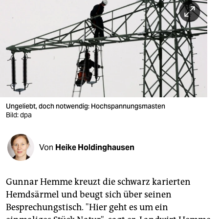
berlin
nord
wahrheit
verlag
verlag
veranstaltungen
Ungeliebt, doch notwendig: Hochspannungsmasten
Bild: dpa
shop
fragen & hilfe
Von
Heike Holdinghausen
unterstützen
Gunnar Hemme kreuzt die schwarz karierten
abo
Hemdsärmel und beugt sich über seinen
genossenschaft
Besprechungstisch. "Hier geht es um ein