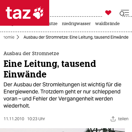

taz zahl ich
krieg in der ukraine
hitze
niedrigwasser
waldbrände

taz zahl ich
konomie
Ausbau der Stromnetze: Eine Leitung, tausend Einwände
taz zahl ich
themen
Ausbau der Stromnetze
Eine Leitung, tausend
politik
Einwände
öko
Der Ausbau der Stromleitungen ist wichtig für die
Energiewende. Trotzdem geht er nur schleppend
gesellschaft
voran – und Fehler der Vergangenheit werden
wiederholt.
kultur
sport
11.11.2010
10:23 Uhr
teilen