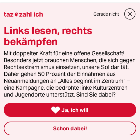
taz
zahl ich
Gerade nicht

taz

Links lesen, rechts
bekämpfen
Folgen Sie uns
Mit doppelter Kraft für eine offene Gesellschaft!
Besonders jetzt brauchen Menschen, die sich gegen
Ressorts
Rechtsextremismus einsetzen, unsere Solidarität.
Daher gehen 50 Prozent der Einnahmen aus
Neuanmeldungen an „Alles beginnt im Zentrum“ –
Politik
eine Kampagne, die bedrohte linke Kulturzentren
und Jugendorte unterstützt. Sind Sie dabei?
Öko

Ja, ich will
Gesellschaft
Schon dabei!
Kultur