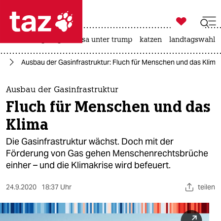

taz zahl ich
hitze
bergsteigen
usa unter trump
katzen
landtagswahl i

taz zahl ich
it
Ausbau der Gasinfrastruktur: Fluch für Menschen und das Klima
taz zahl ich
themen
Ausbau der Gasinfrastruktur
Fluch für Menschen und das
politik
Klima
öko
Die Gasinfrastruktur wächst. Doch mit der
Förderung von Gas gehen Menschenrechtsbrüche
gesellschaft
einher – und die Klimakrise wird befeuert.
kultur
24.9.2020
18:37 Uhr
teilen
sport