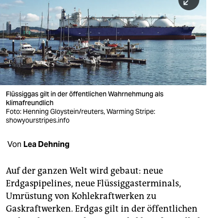
berlin
nord
wahrheit
verlag
verlag
Flüssiggas gilt in der öffentlichen Wahrnehmung als
klimafreundlich
veranstaltungen
Foto: Henning Gloystein/reuters, Warming Stripe:
showyourstripes.info
shop
fragen & hilfe
Von
Lea Dehning
unterstützen
Auf der ganzen Welt wird gebaut: neue
abo
Erdgaspipelines, neue Flüssiggasterminals,
Umrüstung von Kohlekraftwerken zu
genossenschaft
Gaskraftwerken. Erdgas gilt in der öffentlichen