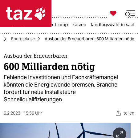

taz zahl ich
bergsteigen
usa unter trump
katzen
landtagswahl in sachs

taz zahl ich
e
Energiekrise
Ausbau der Erneuerbaren: 600 Milliarden nötig
taz zahl ich
themen
Ausbau der Erneuerbaren
600 Milliarden nötig
politik
Fehlende Investitionen und Fachkräftemangel
öko
könnten die Energiewende bremsen. Branche
fordert für neue Installateure
gesellschaft
Schnellqualifizierungen.
kultur
6.2.2023
15:56 Uhr
teilen
sport