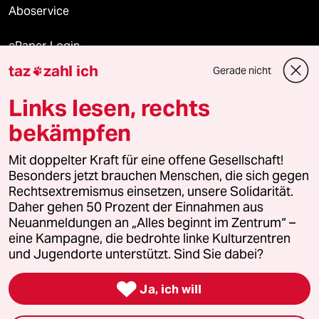
Aboservice
ePaper Login
taz
zahl ich
Gerade nicht

Downloads für Abonnierende
Links lesen, rechts
bekämpfen
© 2026 taz Verlags und Vertriebs GmbH
Alle Rechte vorbehalten. Bei rechtlichen Fragen oder für Genehmigungen
Mit doppelter Kraft für eine offene Gesellschaft!
wenden Sie sich bitte an
lizenzen@taz.de
Besonders jetzt brauchen Menschen, die sich gegen
Rechtsextremismus einsetzen, unsere Solidarität.
Daher gehen 50 Prozent der Einnahmen aus
Feedback
Redaktionsstatut
Kommune-Richtlinien
KI-
Neuanmeldungen an „Alles beginnt im Zentrum“ –
eine Kampagne, die bedrohte linke Kulturzentren
Leitlinie
Informant
Datenschutz
Impressum
AGB
und Jugendorte unterstützt. Sind Sie dabei?
Seitenwende
Einwilligungen widerrufen (Ads)

Ja, ich will