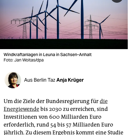
berlin
nord
wahrheit
verlag
verlag
Windkraftanlagen in Leuna in Sachsen-Anhalt
Foto: Jan Woitas/dpa
veranstaltungen
shop
Aus Berlin Taz
Anja Krüger
fragen & hilfe
unterstützen
Um die Ziele der Bundesregierung für
die
Energiewende
bis 2030 zu erreichen, sind
abo
Investitionen von 600 Milliarden Euro
genossenschaft
erforderlich, rund 54 bis 57 Milliarden Euro
jährlich. Zu diesem Ergebnis kommt eine Studie