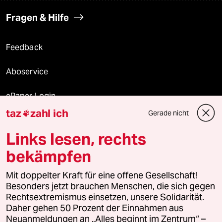
Fragen & Hilfe
Feedback
Aboservice
ePaper Login
taz
zahl ich
Gerade nicht

Downloads für Abonnierende
Links lesen, rechts
bekämpfen
© 2026 taz Verlags und Vertriebs GmbH
Alle Rechte vorbehalten. Bei rechtlichen Fragen oder für Genehmigungen
Mit doppelter Kraft für eine offene Gesellschaft!
wenden Sie sich bitte an
lizenzen@taz.de
Besonders jetzt brauchen Menschen, die sich gegen
Rechtsextremismus einsetzen, unsere Solidarität.
Daher gehen 50 Prozent der Einnahmen aus
Feedback
Redaktionsstatut
Kommune-Richtlinien
KI-
Neuanmeldungen an „Alles beginnt im Zentrum“ –