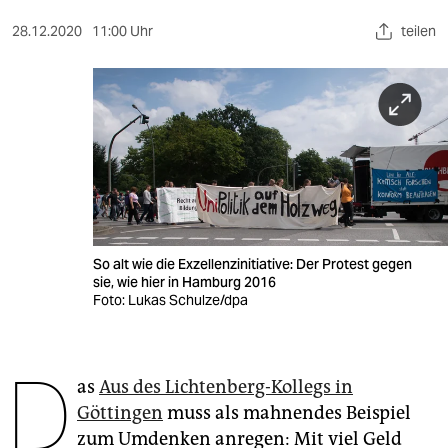
berlin
28.12.2020
11:00 Uhr
teilen
nord
wahrheit
verlag
verlag
veranstaltungen
shop
So alt wie die Exzellenzinitiative: Der Protest gegen
sie, wie hier in Hamburg 2016
fragen & hilfe
Foto: Lukas Schulze/dpa
unterstützen
D
abo
as
Aus des Lichtenberg-Kollegs in
Göttingen
muss als mahnendes Beispiel
genossenschaft
zum Umdenken anregen: Mit viel Geld