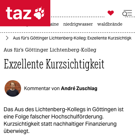

taz zahl ich
hitze
krieg in der ukraine
niedrigwasser
waldbrände

taz zahl ich
rd
Aus für's Göttinger Lichtenberg-Kolleg: Exzellente Kurzsichtigkei
taz zahl ich
Aus für's Göttinger Lichtenberg-Kolleg
themen
Exzellente Kurzsichtigkeit
politik
öko
Kommentar von
André Zuschlag
gesellschaft
kultur
Das Aus des Lichtenberg-Kollegs in Göttingen ist
eine Folge falscher Hochschulförderung.
sport
Kurzsichtigkeit statt nachhaltiger Finanzierung
überwiegt.