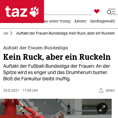

taz zahl ich
hitze
bergsteigen
usa unter trump
katzen
landtagswahl i

taz zahl ich
ßball
Auftakt der Frauen-Bundesliga: Kein Ruck, aber ein Ruckeln
taz zahl ich
themen
Auftakt der Frauen-Bundesliga
Kein Ruck, aber ein Ruckeln
politik
Auftakt der Fußball-Bundesliga der Frauen: An der
öko
Spitze wird es enger und das Drumherum bunter.
Bloß die Fankultur bleibt muffig.
gesellschaft
29.8.2021
17:58 Uhr
teilen
kultur
sport