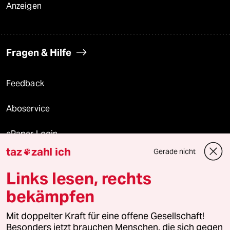
Anzeigen
Fragen & Hilfe
Feedback
Aboservice
ePaper Login
taz
zahl ich
Gerade nicht

Downloads für Abonnierende
Links lesen, rechts
bekämpfen
© 2026 taz Verlags und Vertriebs GmbH
Mit doppelter Kraft für eine offene Gesellschaft!
Alle Rechte vorbehalten. Bei rechtlichen Fragen oder für Genehmigungen
wenden Sie sich bitte an
lizenzen@taz.de
Besonders jetzt brauchen Menschen, die sich gegen