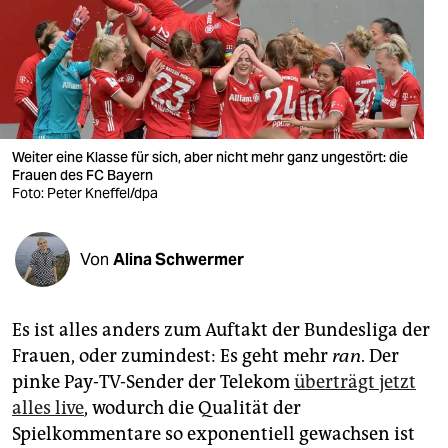
berlin
nord
wahrheit
verlag
Weiter eine Klasse für sich, aber nicht mehr ganz ungestört: die
verlag
Frauen des FC Bayern
Foto: Peter Kneffel/dpa
veranstaltungen
shop
Von
Alina Schwermer
fragen & hilfe
Es ist alles anders zum Auftakt der Bundesliga der
unterstützen
Frauen, oder zumindest: Es geht mehr
ran
. Der
abo
pinke Pay-TV-Sender der Telekom
überträgt jetzt
alles live
, wodurch die Qualität der
genossenschaft
Spielkommentare so exponentiell gewachsen ist