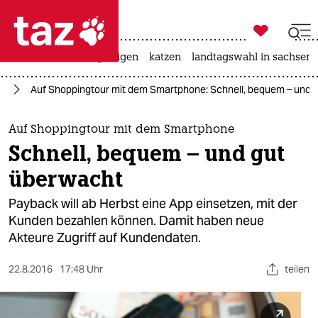

taz zahl ich
ceuta
hitze
bergsteigen
katzen
landtagswahl in sachsen-

taz zahl ich
um
Auf Shoppingtour mit dem Smartphone: Schnell, bequem – und 
taz zahl ich
themen
Auf Shoppingtour mit dem Smartphone
Schnell, bequem – und gut
politik
überwacht
öko
Payback will ab Herbst eine App einsetzen, mit der
Kunden bezahlen können. Damit haben neue
gesellschaft
Akteure Zugriff auf Kundendaten.
kultur
22.8.2016
17:48 Uhr
teilen
sport