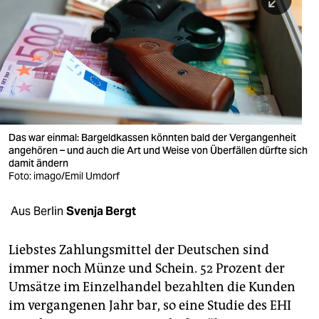
berlin
nord
wahrheit
verlag
verlag
Das war einmal: Bargeldkassen könnten bald der Vergangenheit
angehören – und auch die Art und Weise von Überfällen dürfte sich
veranstaltungen
damit ändern
Foto: imago/Emil Umdorf
shop
fragen & hilfe
Aus Berlin
Svenja Bergt
unterstützen
Liebstes Zahlungsmittel der Deutschen sind
abo
immer noch Münze und Schein. 52 Prozent der
Umsätze im Einzelhandel bezahlten die Kunden
genossenschaft
im vergangenen Jahr bar, so eine Studie des EHI