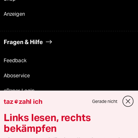
Anzeigen
Fragen & Hilfe
Feedback
Aboservice
ePaper Login
taz
zahl ich
Gerade nicht

Downloads für Abonnierende
Links lesen, rechts
bekämpfen
© 2026 taz Verlags und Vertriebs GmbH