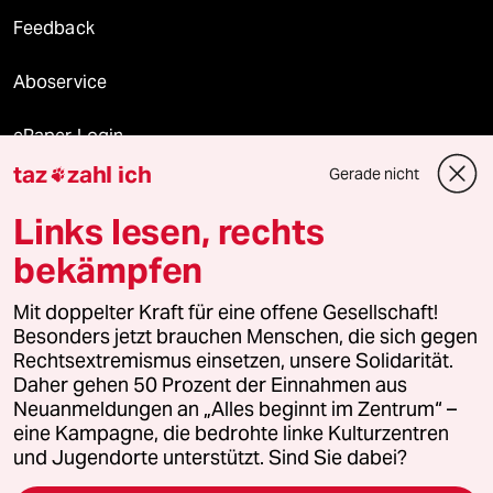
Feedback
Aboservice
ePaper Login
taz
zahl ich
Gerade nicht

Downloads für Abonnierende
Links lesen, rechts
bekämpfen
© 2026 taz Verlags und Vertriebs GmbH
Mit doppelter Kraft für eine offene Gesellschaft!
Alle Rechte vorbehalten. Bei rechtlichen Fragen oder für Genehmigungen
wenden Sie sich bitte an
lizenzen@taz.de
Besonders jetzt brauchen Menschen, die sich gegen
Rechtsextremismus einsetzen, unsere Solidarität.
Daher gehen 50 Prozent der Einnahmen aus
Feedback
Redaktionsstatut
Kommune-Richtlinien
KI-
Neuanmeldungen an „Alles beginnt im Zentrum“ –
eine Kampagne, die bedrohte linke Kulturzentren
Leitlinie
Informant
Datenschutz
Impressum
AGB
und Jugendorte unterstützt. Sind Sie dabei?