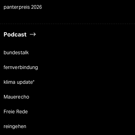
panterpreis 2026
Podcast
bundestalk
fernverbindung
klima update°
Mauerecho
Freie Rede
reingehen