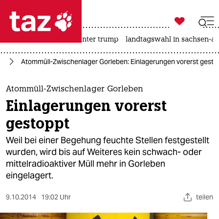

taz zahl ich
nahost-konflikt
usa unter trump
landtagswahl in sachsen-an

taz zahl ich
ie
Atommüll-Zwischenlager Gorleben: Einlagerungen vorerst gesto
taz zahl ich
themen
Atommüll-Zwischenlager Gorleben
Einlagerungen vorerst
politik
gestoppt
öko
Weil bei einer Begehung feuchte Stellen festgestellt
wurden, wird bis auf Weiteres kein schwach- oder
gesellschaft
mittelradioaktiver Müll mehr in Gorleben
eingelagert.
kultur
sport
9.10.2014
19:02 Uhr
teilen