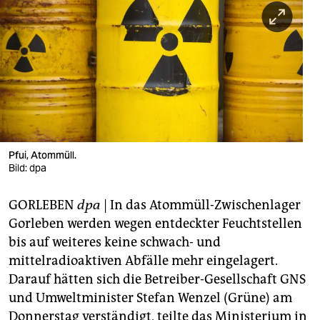
berlin
nord
wahrheit
verlag
verlag
veranstaltungen
Pfui, Atommüll.
Bild: dpa
shop
GORLEBEN
dpa
| In das Atommüll-Zwischenlager
fragen & hilfe
Gorleben werden wegen entdeckter Feuchtstellen
unterstützen
bis auf weiteres keine schwach- und
mittelradioaktiven Abfälle mehr eingelagert.
abo
Darauf hätten sich die Betreiber-Gesellschaft GNS
genossenschaft
und Umweltminister Stefan Wenzel (Grüne) am
Donnerstag verständigt, teilte das Ministerium in