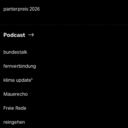
panterpreis 2026
Podcast
bundestalk
fernverbindung
klima update°
Mauerecho
Freie Rede
reingehen