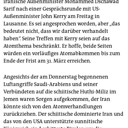
epaper login
iranische Außenminister Mohammed Dschawad
Sarif nach einer Gesprächsrunde mit US-
Außenminister John Kerry am Freitag in
Lausanne. Es sei angesprochen worden, aber „das
bedeutet nicht, dass wir darüber verhandelt
haben“. Seine Treffen mit Kerry seien auf das
Atomthema beschränkt. Er hoffe, beide Seiten
würden ein vorläufiges Atomabkommen bis zum
Ende der Frist am 31. März erreichen.
Angesichts der am Donnerstag begonnenen
Luftangriffe Saudi-Arabiens und seiner
Verbündeten auf die schiitische Huthi-Miliz im
Jemen waren Sorgen aufgekommen, der Iran
könnte sich von den Atomverhandlungen
zurückziehen. Der schiitische dominierte Iran und
das von den USA unterstützte sunnitische