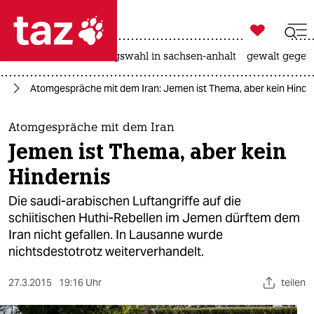

taz zahl ich
hitze
surfen
landtagswahl in sachsen-anhalt
gewalt gegen

taz zahl ich
an
Atomgespräche mit dem Iran: Jemen ist Thema, aber kein Hinde
taz zahl ich
themen
Atomgespräche mit dem Iran
Jemen ist Thema, aber kein
politik
Hindernis
öko
Die saudi-arabischen Luftangriffe auf die
schiitischen Huthi-Rebellen im Jemen dürftem dem
gesellschaft
Iran nicht gefallen. In Lausanne wurde
nichtsdestotrotz weiterverhandelt.
kultur
sport
27.3.2015
19:16 Uhr
teilen