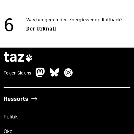
6
Was tun gegen den Energiewende-Rollback?
Der Urknall
taz

Folgen Sie uns
Ressorts
Politik
Öko