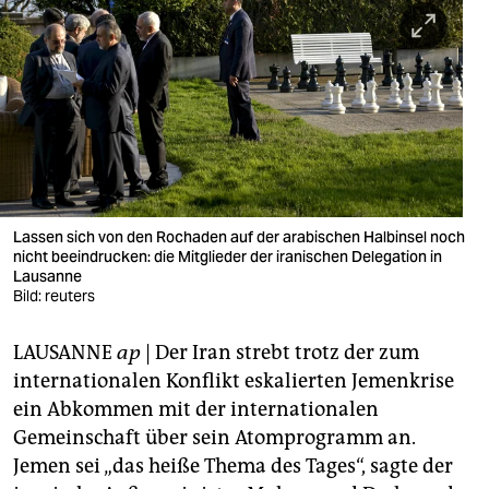
berlin
nord
wahrheit
verlag
verlag
veranstaltungen
Lassen sich von den Rochaden auf der arabischen Halbinsel noch
nicht beeindrucken: die Mitglieder der iranischen Delegation in
shop
Lausanne
Bild: reuters
fragen & hilfe
LAUSANNE
ap
| Der Iran strebt trotz der zum
unterstützen
internationalen Konflikt eskalierten Jemenkrise
abo
ein Abkommen mit der internationalen
Gemeinschaft über sein Atomprogramm an.
genossenschaft
Jemen sei „das heiße Thema des Tages“, sagte der