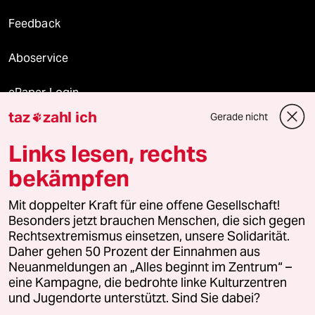
Feedback
Aboservice
ePaper Login
taz
zahl ich
Gerade nicht

Downloads für Abonnierende
Links lesen, rechts
bekämpfen
© 2026 taz Verlags und Vertriebs GmbH
Alle Rechte vorbehalten. Bei rechtlichen Fragen oder für Genehmigungen
Mit doppelter Kraft für eine offene Gesellschaft!
wenden Sie sich bitte an
lizenzen@taz.de
Besonders jetzt brauchen Menschen, die sich gegen
Rechtsextremismus einsetzen, unsere Solidarität.
Daher gehen 50 Prozent der Einnahmen aus
Feedback
Redaktionsstatut
Kommune-Richtlinien
KI-
Neuanmeldungen an „Alles beginnt im Zentrum“ –
eine Kampagne, die bedrohte linke Kulturzentren
Leitlinie
Informant
Datenschutz
Impressum
AGB
und Jugendorte unterstützt. Sind Sie dabei?