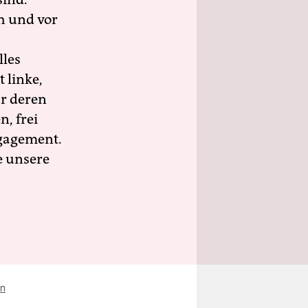
h und vor
lles
 linke,
ür deren
n, frei
ngagement.
e unsere
on