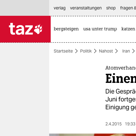
hautnavigation anspringen
hauptinhalt anspringen
footer anspringen
verlag
veranstaltungen
shop
fragen &
bergsteigen
usa unter trump
katzen

taz zahl ich
taz zahl ich
Startseite
Politik
Nahost
Iran
themen
politik
Atomverhan
Einen
öko
Die Gesprä
gesellschaft
Juni fortge
Einigung g
kultur
sport
2.4.2015
19:33