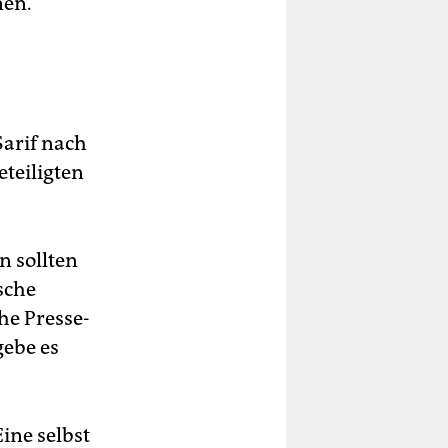
nen.“
Sarif nach
teiligten
n sollten
sche
e Presse-
gebe es
ine selbst