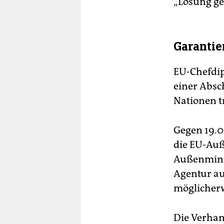
„Lösung ge
Garantie
EU-Chefdip
einer Absc
Nationen tr
Gegen 19.0
die EU-Auß
Außenmini
Agentur au
möglicherw
Die Verhan