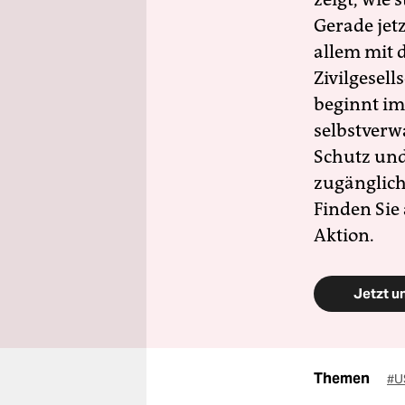
Gerade jet
allem mit d
Zivilgesell
beginnt im
selbstverw
Schutz und 
zugänglich
Finden Sie
Aktion.
Jetzt u
Themen
#U