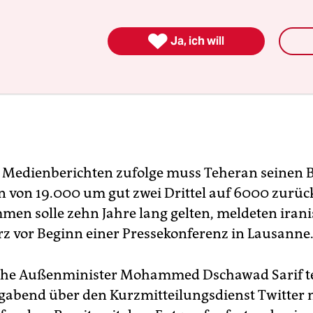

Ja, ich will
 Medienberichten zufolge muss Teheran seinen 
n von 19.000 um gut zwei Drittel auf 6000 zurüc
en solle zehn Jahre lang gelten, meldeten iran
z vor Beginn einer Pressekonferenz in Lausanne
sche Außenminister Mohammed Dschawad Sarif te
abend über den Kurzmitteilungsdienst Twitter m