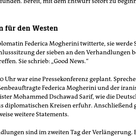
funden. Bereit, mit dem Entwurf sofort zu begin
n für den Westen
lomatin Federica Mogherini twitterte, sie werde 
hlusssitzung der sieben an den Verhandlungen be
effen. Sie schrieb: „Good News.“
0 Uhr war eine Pressekonferenz geplant. Spreche
enbeauftragte Federica Mogherini und der irani
ster Mohammed Dschawad Sarif, wie die Deutsch
s diplomatischen Kreisen erfuhr. Anschließend 
eise weitere Statements.
dlungen sind im zweiten Tag der Verlängerung. E