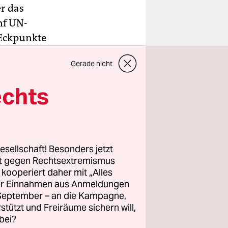
r das
nf UN-
 Eckpunkte
swärtige
Gerade nicht
echts
ge vor,
Iran zur
re lang
esellschaft! Besonders jetzt
rt gegen Rechtsextremismus
z kooperiert daher mit „Alles
ller Einnahmen aus Anmeldungen
. September – an die Kampagne,
rstützt und Freiräume sichern will,
bei?