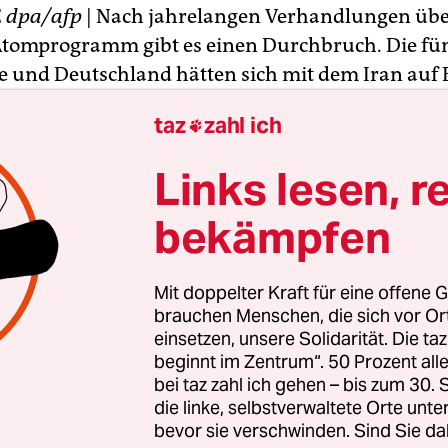
E
dpa/afp
| Nach jahrelangen Verhandlungen übe
Atomprogramm gibt es einen Durchbruch. Die fü
 und Deutschland hätten sich mit dem Iran auf
bschließende Vereinbarung geeinigt, teilte das Au
taz
zahl ich

nerstag auf Twitter mit.
Links lesen, r
barung sieht westlichen Diplomatenkreisen zufol
als zwei Drittel der gegenwärtigen Kapazität des 
bekämpfen
herung auf Eis gelegt werden. Dies solle zehn Jah
 werden.
Mit doppelter Kraft für eine offene G
brauchen Menschen, die sich vor O
einsetzen, unsere Solidarität. Die ta
beginnt im Zentrum“. 50 Prozent a
bei taz zahl ich gehen – bis zum 30
die linke, selbstverwaltete Orte unte
bevor sie verschwinden. Sind Sie da