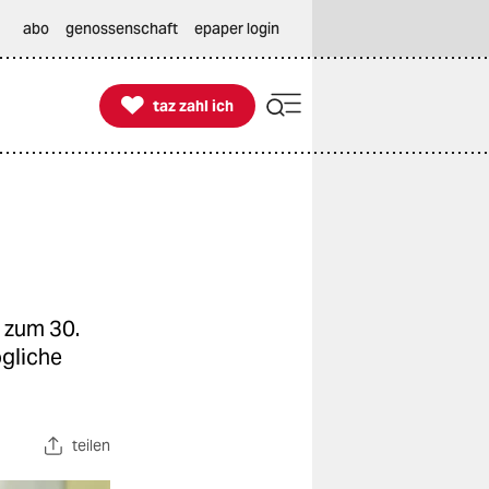
abo
genossenschaft
epaper login

taz zahl ich
taz zahl ich
 zum 30.
ögliche
teilen