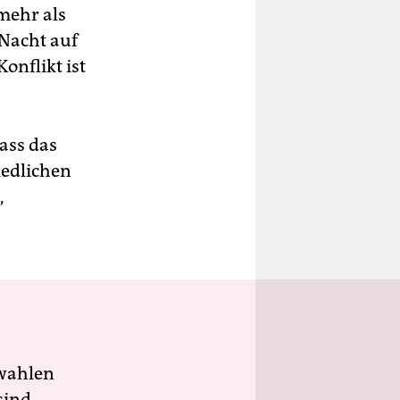
 mehr als
 Nacht auf
nflikt ist
ass das
iedlichen
,
wahlen
sind.