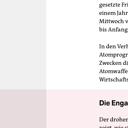
gesetzte Fr
einem Jahr
Mittwoch v
bis Anfang 
In den Ver
Atomprogra
Zwecken die
Atomwaffen
Wirtschaft
Die Enga
Der drohe
zeigt, wie