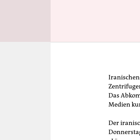
Iranischen
Zentrifuge
Das Abkomm
Medien kur
Der irani
Donnerstag