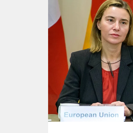
berlin
nord
wahrheit
verlag
verlag
veranstaltungen
shop
fragen & hilfe
unterstützen
abo
genossenschaft