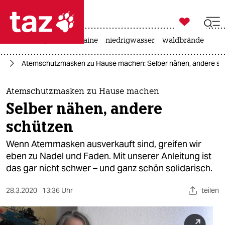

taz zahl ich
hitze
krieg in der ukraine
niedrigwasser
waldbrände

taz zahl ich
us
Atemschutzmasken zu Hause machen: Selber nähen, andere sc
taz zahl ich
themen
Atemschutzmasken zu Hause machen
Selber nähen, andere
politik
schützen
öko
Wenn Atemmasken ausverkauft sind, greifen wir
eben zu Nadel und Faden. Mit unserer Anleitung ist
gesellschaft
das gar nicht schwer – und ganz schön solidarisch.
kultur
28.3.2020
13:36 Uhr
teilen
sport