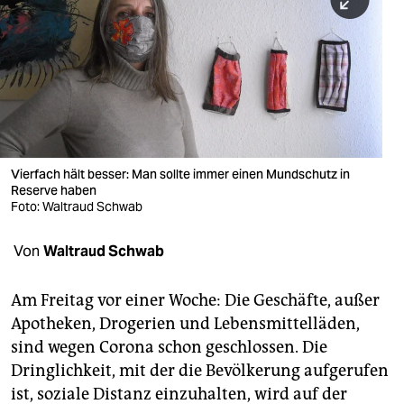
berlin
nord
wahrheit
verlag
verlag
Vierfach hält besser: Man sollte immer einen Mundschutz in
Reserve haben
veranstaltungen
Foto: Waltraud Schwab
shop
Von
Waltraud Schwab
fragen & hilfe
unterstützen
Am Freitag vor einer Woche: Die Geschäfte, außer
Apotheken, Drogerien und Lebensmittelläden,
abo
sind wegen Corona schon geschlossen. Die
Dringlichkeit, mit der die Bevölkerung aufgerufen
genossenschaft
ist, soziale Distanz einzuhalten, wird auf der