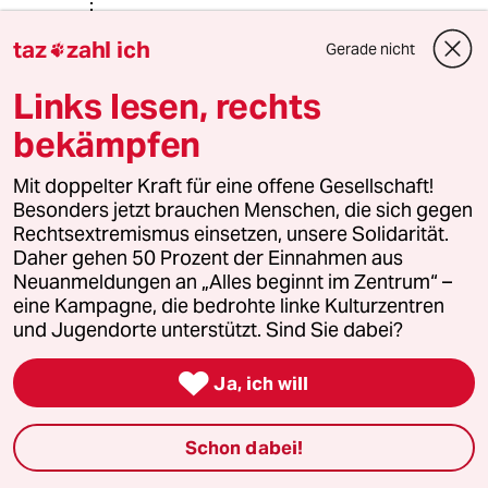
Ich kann Ihre Vorbehalte gut
taz
zahl ich
Gerade nicht

verstehen. Als Vertreter des
männlichen Geschlechts sind wir
Links lesen, rechts
nicht nur in gewisse Jahre
gekommen die es uns schon sehr
bekämpfen
schwer fallen läßt uns jetzt noch mit
Nadel und Faden die klammen Finger
Mit doppelter Kraft für eine offene Gesellschaft!
zerstechen zu wollen. Vom
Besonders jetzt brauchen Menschen, die sich gegen
"Handarbeitsunterricht" in unseren
Rechtsextremismus einsetzen, unsere Solidarität.
Volksschulen waren wir einst
Daher gehen 50 Prozent der Einnahmen aus
ausgeschlossen und zum "Werken"
Neuanmeldungen an „Alles beginnt im Zentrum“ –
und Fußballspiel verdonnert worden.
eine Kampagne, die bedrohte linke Kulturzentren
Textile Fertigkeiten blieben den
und Jugendorte unterstützt. Sind Sie dabei?
Mädels vorbehalten - und wenn wir
ehrlich sind: echten Neid gab es da

Ja, ich will
eigentlich gar nicht, oder? Aber nun
sitzen wir da mit Hammer und Fußball
und sollen damit eine
Schon dabei!
Atemschutzmaske zimmern? Nee,
nicht wirklich... Kanns ja wohl nicht