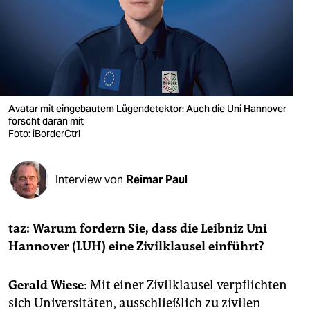
berlin
nord
wahrheit
verlag
Avatar mit eingebautem Lügendetektor: Auch die Uni Hannover
verlag
forscht daran mit
Foto: iBorderCtrl
veranstaltungen
shop
Interview von
Reimar Paul
fragen & hilfe
taz: Warum fordern Sie, dass die Leibniz Uni
unterstützen
Hannover (LUH) eine Zivilklausel einführt?
abo
Gerald Wiese
: Mit einer Zivilklausel verpflichten
genossenschaft
sich Universitäten, ausschließlich zu zivilen