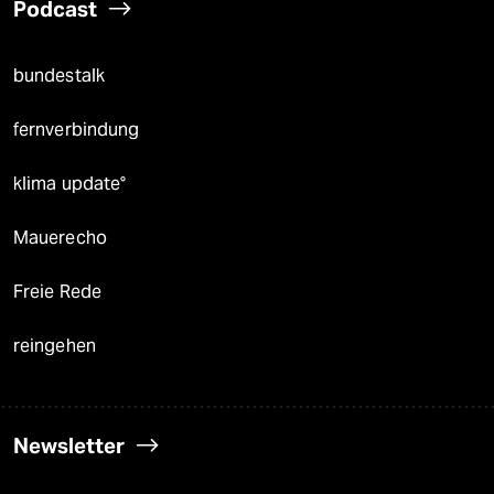
Podcast
bundestalk
fernverbindung
klima update°
Mauerecho
Freie Rede
reingehen
Newsletter