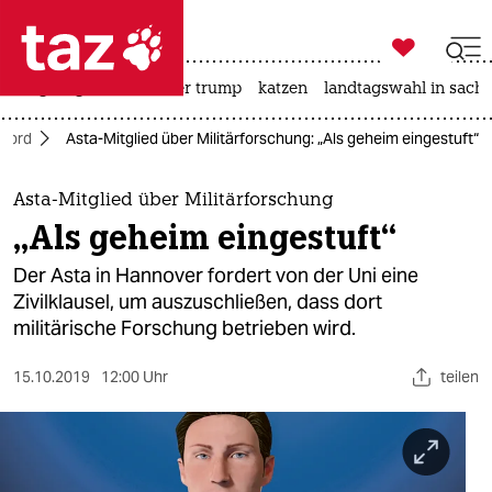

taz zahl ich
bergsteigen
usa unter trump
katzen
landtagswahl in sachs

taz zahl ich
Nord
Asta-Mitglied über Militärforschung: „Als geheim eingestuft“
taz zahl ich
themen
Asta-Mitglied über Militärforschung
„Als geheim eingestuft“
politik
Der Asta in Hannover fordert von der Uni eine
öko
Zivilklausel, um auszuschließen, dass dort
militärische Forschung betrieben wird.
gesellschaft
15.10.2019
12:00 Uhr
teilen
kultur
sport