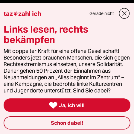
ePaper Login
taz
zahl ich
Gerade nicht

Downloads für Abonnierende
Links lesen, rechts
bekämpfen
© 2026 taz Verlags und Vertriebs GmbH
Mit doppelter Kraft für eine offene Gesellschaft!
Alle Rechte vorbehalten. Bei rechtlichen Fragen oder für Genehmigungen
wenden Sie sich bitte an
lizenzen@taz.de
Besonders jetzt brauchen Menschen, die sich gegen
Rechtsextremismus einsetzen, unsere Solidarität.
Daher gehen 50 Prozent der Einnahmen aus
Feedback
Redaktionsstatut
Kommune-Richtlinien
KI-
Neuanmeldungen an „Alles beginnt im Zentrum“ –
eine Kampagne, die bedrohte linke Kulturzentren
Leitlinie
Informant
Datenschutz
Impressum
AGB
und Jugendorte unterstützt. Sind Sie dabei?

Ja, ich will
Seitenwende
Einwilligungen widerrufen (Ads)
Schon dabei!