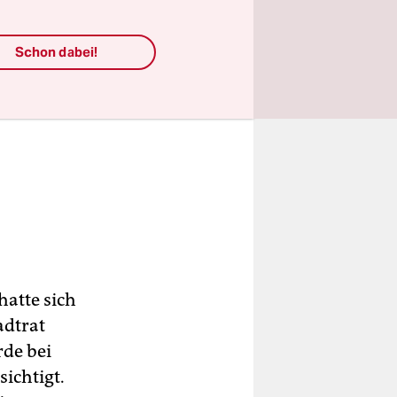
Schon dabei!
atte sich
adtrat
rde bei
ichtigt.