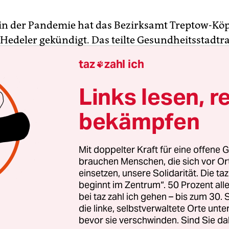
in der Pandemie hat das Bezirksamt Treptow-Kö
 Hedeler gekündigt. Das teilte Gesundheitsstadtr
ki (AfD) in einer Presseerklärung mit. Die Künd
taz
zahl ich

ndiger Akt“, weil das Vertrauensverhältnis „nachh
ar, heißt es dort.
Links lesen, r
bekämpfen
lichen Behauptungen Hedelers über seine
ksichtigung bei der Vergabe des Amtsarztpostens
ar unwahr,
so der AfD-Politiker
. „Durch diese öff
Mit doppelter Kraft für eine offene G
mpagne hat er nicht nur das Ansehen meiner P
brauchen Menschen, die sich vor O
einsetzen, unsere Solidarität. Die ta
tion als Bezirksstadtrat, sondern der gesamten
beginnt im Zentrum“. 50 Prozent a
samtes schweren Schaden zugefügt.“
bei taz zahl ich gehen – bis zum 30
die linke, selbstverwaltete Orte unte
bevor sie verschwinden. Sind Sie da