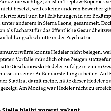
 Pandemie wichtige Job ist in Treptow-Köpenick se
nicht besetzt, weil es keine anderen Bewerber gib
tudierter Arzt und hat Erfahrungen in der Bekäm
 unter anderem in Sierra Leone, gesammelt. Doch
ion als Facharzt für das öffentliche Gesundheitsw
usbildungsabschnitte in der Psychiatrie.
ismusvorwürfe konnte Hedeler nicht belegen, weil
teten Vorfälle mündlich ohne Zeugen stattgefu
 hätte Geschanowski Hedeler zufolge in einem Ge
 müsse an seiner Außendarstellung arbeiten. Auf 
der Stadtrat damit meine, hätte dieser Hedeler z
 gezeigt. Am Montag war Hedeler nicht zu erreic
 Stelle bleibt vorerst vakant