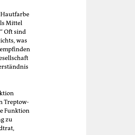
e Hautfarbe
ls Mittel
“ Oft sind
ichts, was
e empfinden
sellschaft
erständnis
ktion
n Treptow-
die Funktion
ng zu
dtrat,