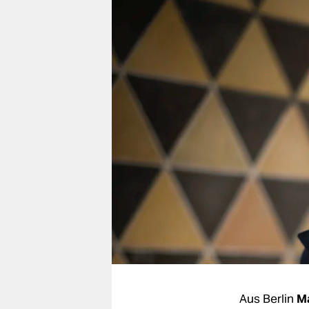
berlin
nord
wahrheit
verlag
verlag
veranstaltungen
shop
fragen & hilfe
unterstützen
abo
genossenschaft
Aus Berlin
M