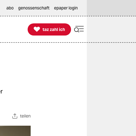
abo
genossenschaft
epaper login

taz zahl ich
taz zahl ich
r
teilen