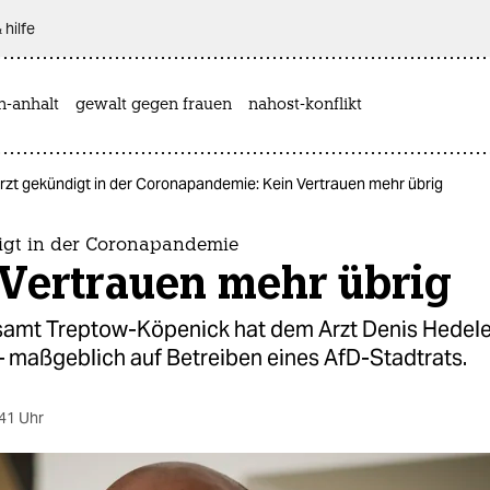
 hilfe
n-anhalt
gewalt gegen frauen
nahost-konflikt
rzt gekündigt in der Coronapandemie: Kein Vertrauen mehr übrig
igt in der Coronapandemie
 Vertrauen mehr übrig
samt Treptow-Köpenick hat dem Arzt Denis Hedele
– maßgeblich auf Betreiben eines AfD-Stadtrats.
41 Uhr