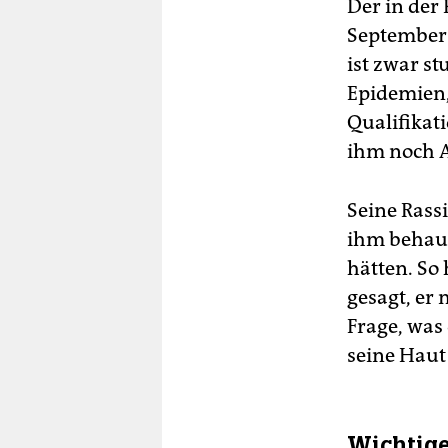
Der in der
September 
ist zwar s
Epidemien,
Qualifikat
ihm noch A
Seine Rass
ihm behaup
hätten. So
gesagt, er
Frage, was 
seine Haut
Wichtige