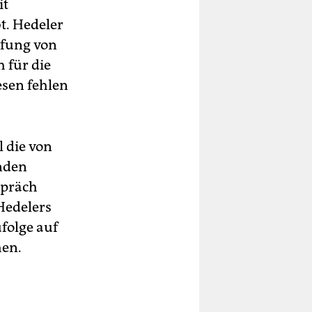
it
t. Hedeler
pfung von
 für die
esen fehlen
 die von
nden
spräch
Hedelers
ufolge auf
hen.