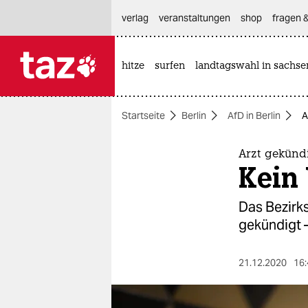
hautnavigation anspringen
hauptinhalt anspringen
footer anspringen
verlag
veranstaltungen
shop
fragen &
hitze
surfen
landtagswahl in sachse

taz zahl ich
taz zahl ich
Startseite
Berlin
AfD in Berlin
A
themen
politik
Arzt gekünd
Kein
öko
Das Bezirk
gesellschaft
gekündigt 
kultur
21.12.2020
16:
sport