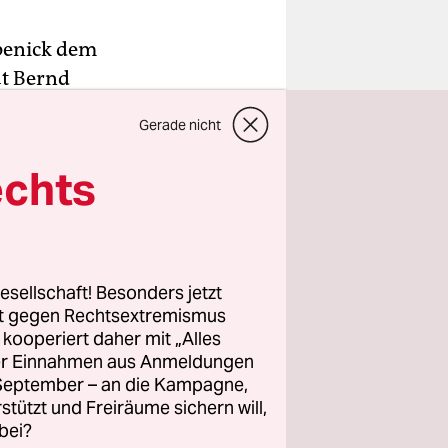
penick dem
at Bernd
igung sei
Gerade nicht
altig
echts
 seien
entliche
esellschaft! Besonders jetzt
erson und
rt gegen Rechtsextremismus
z kooperiert daher mit „Alles
 Verwaltung
ller Einnahmen aus Anmeldungen
. September – an die Kampagne,
rstützt und Freiräume sichern will,
bei?