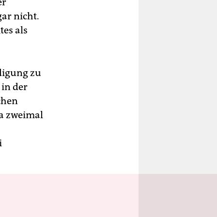
er
ar nicht.
es als
ndigung zu
 in der
chen
ja zweimal
i