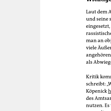
Laut dem A
und seine s
eingesetzt,
rassistisc
man an obj
viele Äuße
angehören.
als Abwieg
Kritik kom
schreibt: 
Köpenick
h
des Amtsar
nutzen. Es 