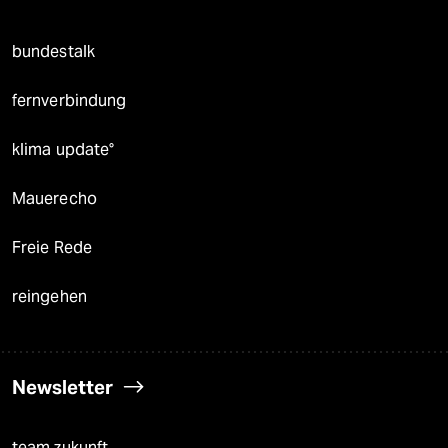
bundestalk
fernverbindung
klima update°
Mauerecho
Freie Rede
reingehen
Newsletter
team zukunft