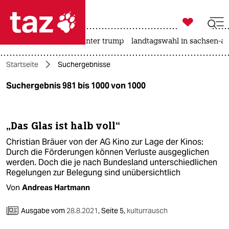

taz zahl ich
nahost-konflikt
usa unter trump
landtagswahl in sachsen-an

taz zahl ich
Startseite
Suchergebnisse
taz zahl ich
Suchergebnis 981 bis 1000 von 1000
themen
politik
„Das Glas ist halb voll“
öko
Christian Bräuer von der AG Kino zur Lage der Kinos:
Durch die Förderungen können Verluste ausgeglichen
gesellschaft
werden. Doch die je nach Bundesland unterschiedlichen
Regelungen zur Belegung sind unübersichtlich
kultur
Von
Andreas Hartmann
sport
Ausgabe vom
28.8.2021
,
Seite 5,
kulturrausch