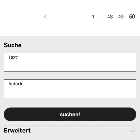
1
…
48
49
50
Suche
Text
*
AutorIn
Bitte füllen Sie alle Pflichtfelder (*) aus, um fortfahren zu können.
Erweitert