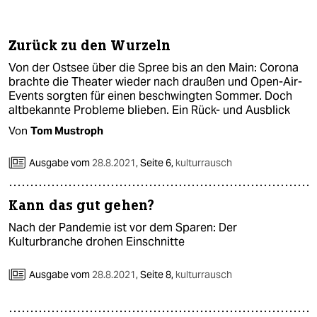
berlin
nord
Zurück zu den Wurzeln
wahrheit
Von der Ostsee über die Spree bis an den Main: Corona
brachte die Theater wieder nach draußen und Open-Air-
verlag
Events sorgten für einen beschwingten Sommer. Doch
altbekannte Probleme blieben. Ein Rück- und Ausblick
verlag
Von
Tom Mustroph
veranstaltungen
Ausgabe vom
28.8.2021
,
Seite 6,
kulturrausch
shop
Kann das gut gehen?
fragen & hilfe
Nach der Pandemie ist vor dem Sparen: Der
unterstützen
Kulturbranche drohen Einschnitte
abo
Ausgabe vom
28.8.2021
,
Seite 8,
kulturrausch
genossenschaft