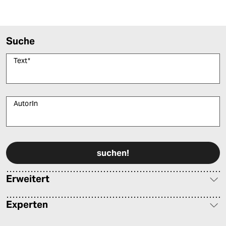
Suche
Text
*
AutorIn
Bitte füllen Sie alle Pflichtfelder (*) aus, um fortfahren zu können.
Erweitert
Experten