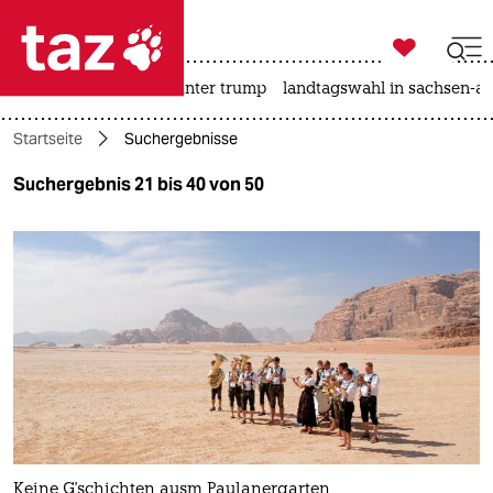

taz zahl ich
nahost-konflikt
usa unter trump
landtagswahl in sachsen-an

taz zahl ich
Startseite
Suchergebnisse
taz zahl ich
Suchergebnis 21 bis 40 von 50
themen
politik
öko
gesellschaft
kultur
sport
Keine G'schichten ausm Paulanergarten