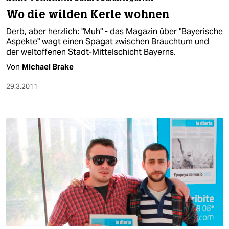
berlin
Wo die wilden Kerle wohnen
nord
Derb, aber herzlich: "Muh" - das Magazin über "Bayerische
Aspekte" wagt einen Spagat zwischen Brauchtum und
wahrheit
der weltoffenen Stadt-Mittelschicht Bayerns.
Von
Michael Brake
verlag
29.3.2011
verlag
veranstaltungen
shop
fragen & hilfe
unterstützen
abo
genossenschaft