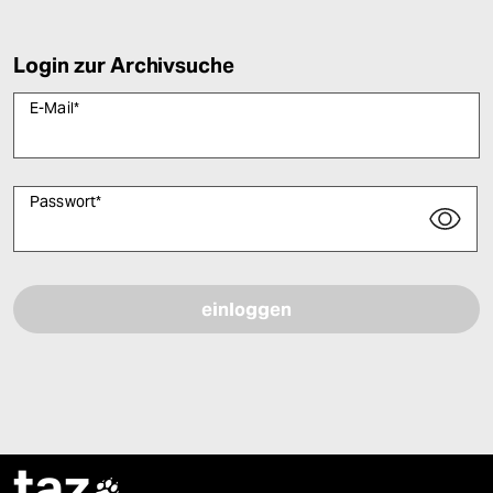
Login zur Archivsuche
E-Mail
*
Passwort
*
Bitte füllen Sie alle Pflichtfelder (*) aus, um fortfahren zu können.
taz
