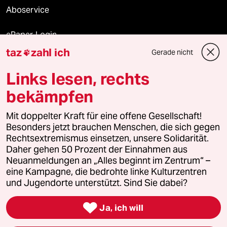
Aboservice
ePaper Login
taz
zahl ich
Gerade nicht

Downloads für Abonnierende
Links lesen, rechts
bekämpfen
© 2026 taz Verlags und Vertriebs GmbH
Mit doppelter Kraft für eine offene Gesellschaft!
Alle Rechte vorbehalten. Bei rechtlichen Fragen oder für Genehmigungen
wenden Sie sich bitte an
lizenzen@taz.de
Besonders jetzt brauchen Menschen, die sich gegen
Rechtsextremismus einsetzen, unsere Solidarität.
Daher gehen 50 Prozent der Einnahmen aus
Feedback
Redaktionsstatut
Kommune-Richtlinien
KI-
Neuanmeldungen an „Alles beginnt im Zentrum“ –
eine Kampagne, die bedrohte linke Kulturzentren
Leitlinie
Informant
Datenschutz
Impressum
AGB
und Jugendorte unterstützt. Sind Sie dabei?
Seitenwende
Einwilligungen widerrufen (Ads)

Ja, ich will