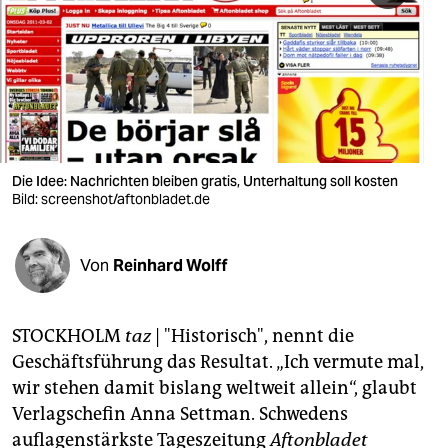
berlin
nord
wahrheit
verlag
verlag
Die Idee: Nachrichten bleiben gratis, Unterhaltung soll kosten
Bild: screenshot/aftonbladet.de
veranstaltungen
shop
Von
Reinhard Wolff
fragen & hilfe
unterstützen
STOCKHOLM
taz
| "Historisch", nennt die
Geschäftsführung das Resultat. „Ich vermute mal,
abo
wir stehen damit bislang weltweit allein“, glaubt
genossenschaft
Verlagschefin Anna Settman. Schwedens
auflagenstärkste Tageszeitung
Aftonbladet