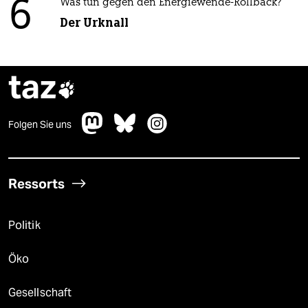
6
Was tun gegen den Energiewende-Rollback?
Der Urknall
taz

Folgen Sie uns
Ressorts
Politik
Öko
Gesellschaft