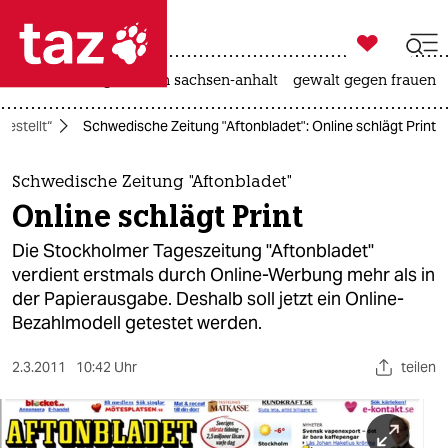

taz zahl ich
hitze
landtagswahl in sachsen-anhalt
gewalt gegen frauen

taz zahl ich
gestellt“
Schwedische Zeitung "Aftonbladet": Online schlägt Print
taz zahl ich
themen
Schwedische Zeitung "Aftonbladet"
Online schlägt Print
politik
Die Stockholmer Tageszeitung "Aftonbladet"
öko
verdient erstmals durch Online-Werbung mehr als in
der Papierausgabe. Deshalb soll jetzt ein Online-
gesellschaft
Bezahlmodell getestet werden.
kultur
2.3.2011
10:42 Uhr
teilen
sport