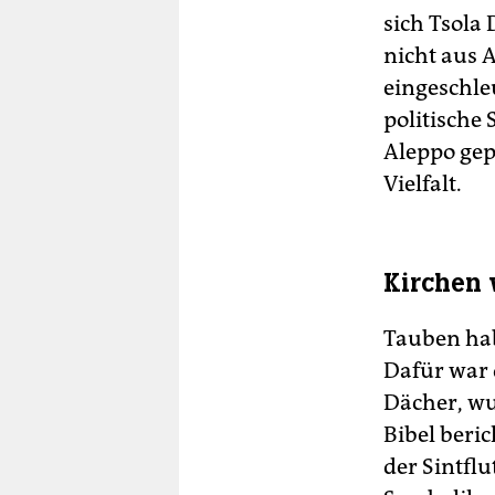
sich Tsola 
nicht aus 
eingeschle
politische 
Aleppo gepa
Vielfalt.
Kirchen 
Tauben hab
Dafür war 
Dächer, wu
Bibel beri
der Sintfl