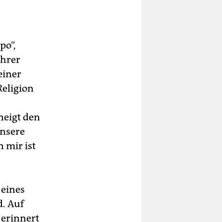
po“,
ihrer
einer
Religion
neigt den
unsere
 mir ist
 eines
d. Auf
 erinnert