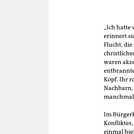
„Ich hatte
erinnert si
Flucht, die
christliche
waren akze
entbrannte
Kopf. Ihr r
Nachbarn, 
manchmal 
Im Bürgerk
Konfliktes
einmal hieß