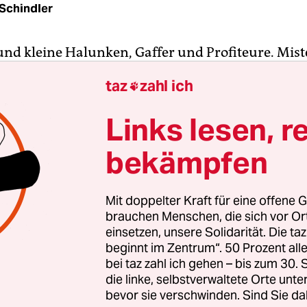
Schindler
nd kleine Halunken, Gaffer und Profiteure. Mist
st have a look, no taxes, tea for free. Der Suk ist e
taz
zahl ich

“ Diese Zeilen schrieb der Schweizer Archäologe 
, als er um die Jahrtausendwende das letzte Mal i
Links lesen, r
ar vor dem Krieg. Nun ist der Suk, der kilometerl
bekämpfen
igte Basar der Aleppiner, das Unesco-Weltkulture
Kleidung wurde hier lautstark gehandelt, Gemüse
onnenweise Gewürze, sie erfüllten die Gassen mi
Mit doppelter Kraft für eine offene G
chen Düften, schwängerten die Luft. Als der Krieg
brauchen Menschen, die sich vor O
r und ihre Kunden in Scharen geflohen, Richtun
einsetzen, unsere Solidarität. Die ta
beginnt im Zentrum“. 50 Prozent a
kei, auch nach Europa.
bei taz zahl ich gehen – bis zum 30
die linke, selbstverwaltete Orte unte
zu erwachen ist ein Glück. Türkei, Arabien, Kurd
bevor sie verschwinden. Sind Sie da