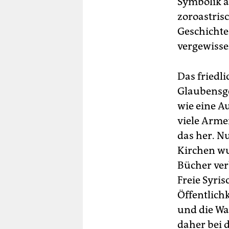
Symbolik a
zoroastris
Geschichte
vergewisser
Das friedl
Glaubensge
wie eine A
viele Arme
das her. N
Kirchen wu
Bücher ver
Freie Syris
Öffentlichk
und die Wa
daher bei 