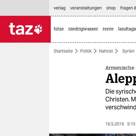
hautnavigation anspringen
hauptinhalt anspringen
footer anspringen
verlag
veranstaltungen
shop
fragen &
hitze
niedrigwasser
rente
landtags

taz zahl ich
taz zahl ich
Startseite
Politik
Nahost
Syrien
themen
politik
Armenische 
Alepp
öko
Die syrisch
gesellschaft
Christen. M
verschwind
kultur
sport
16.5.2016
9:15