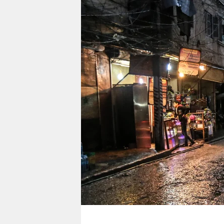
berlin
nord
wahrheit
verlag
verlag
veranstaltungen
shop
fragen & hilfe
unterstützen
abo
genossenschaft