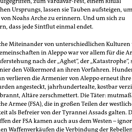
ufgegriffen, zum Vardavar-Fest, einem Ritual
chen Ursprungs, lassen sie Tauben aufsteigen, um
 von Noahs Arche zu erinnern. Und um sich zu
n, dass jede Sintflut einmal endet.
iche Miteinander von unterschiedlichen Kulturen
meinschaften in Aleppo war vor allem für die A
uferstehung nach der „Aghet“, der „Katastrophe“,
nier den Völkermord an ihren Vorfahren. Hundert
un verlieren die Armenier von Aleppo erneut ihre
rden angesteckt, jahrhundertealte, kostbar verzi
brannt, Altäre zerschmettert. Die Täter: mutmaßl
che Armee (FSA), die in großen Teilen der westlic
eit als Befreier von der Tyrannei Assads galten. 
ffen der FSA kamen auch aus dem Westen – ignor
den Waffenverkäufen die Verbindung der Rebelle