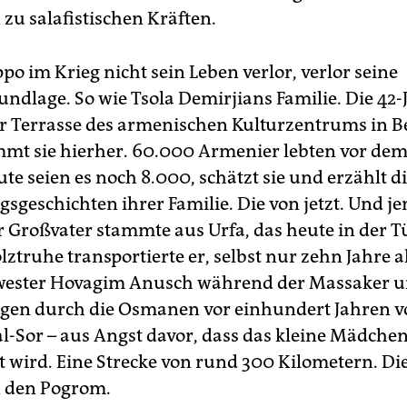
zu salafistischen Kräften.
po im Krieg nicht sein Leben verlor, verlor seine
undlage. So wie Tsola Demirjians Familie. Die 42-
der Terrasse des armenischen Kulturzentrums in Be
mmt sie hierher. 60.000 Armenier lebten vor dem
te seien es noch 8.000, schätzt sie und erzählt d
sgeschichten ihrer Familie. Die von jetzt. Und j
 Großvater stammte aus Urfa, das heute in der Tür
lztruhe transportierte er, selbst nur zehn Jahre al
hwester Hovagim Anusch während der Massaker 
gen durch die Osmanen vor einhundert Jahren vo
al-Sor – aus Angst davor, dass das kleine Mädche
t wird. Eine Strecke von rund 300 Kilometern. Di
n den Pogrom.