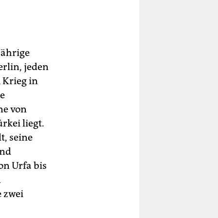
Jährige
rlin, jeden
 Krieg in
ie
ene von
kei liegt.
t, seine
und
n Urfa bis
n
e zwei