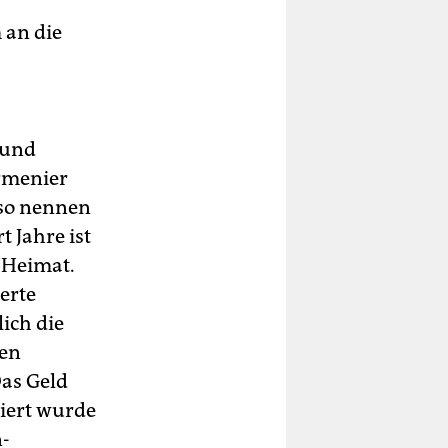
 an die
 und
rmenier
 so nennen
 Jahre ist
 Heimat.
erte
ich die
hen
Das Geld
iert wurde
n-