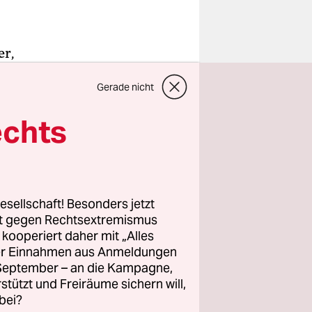
er,
in
Gerade nicht
und Autor
n Aleppo
echts
ange,
rbe,
, Obst und
t
esellschaft! Besonders jetzt
 kam, sind
rt gegen Rechtsextremismus
g Norden,
z kooperiert daher mit „Alles
ller Einnahmen aus Anmeldungen
. September – an die Kampagne,
rstützt und Freiräume sichern will,
istan,
bei?