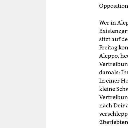
Opposition 
Wer in Alep
Existenzgr
sitzt auf 
Freitag ko
Aleppo, heu
Vertreibung
damals: Ihr
In einer Ho
kleine Sc
Vertreibun
nach Deir 
verschlepp
überlebte