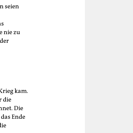
n seien
as
e nie zu
 der
Krieg kam.
r die
net. Die
m das Ende
die