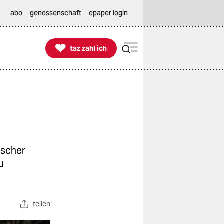
abo
genossenschaft
epaper login

taz zahl ich
taz zahl ich
ischer
u
teilen