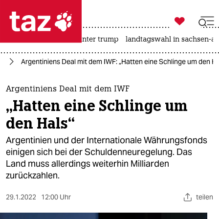

taz zahl ich
nahost-konflikt
usa unter trump
landtagswahl in sachsen-an

taz zahl ich
ka
Argentiniens Deal mit dem IWF: „Hatten eine Schlinge um den Ha
taz zahl ich
themen
Argentiniens Deal mit dem IWF
„Hatten eine Schlinge um
politik
den Hals“
öko
Argentinien und der Internationale Währungsfonds
einigen sich bei der Schuldenneuregelung. Das
gesellschaft
Land muss allerdings weiterhin Milliarden
zurückzahlen.
kultur
sport
29.1.2022
12:00 Uhr
teilen