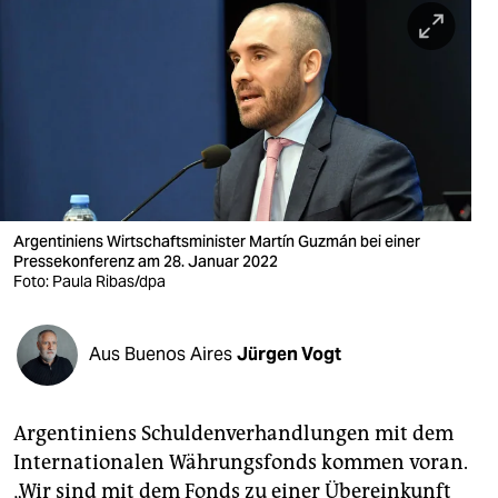
berlin
nord
wahrheit
verlag
verlag
veranstaltungen
Argentiniens Wirtschaftsminister Martín Guzmán bei einer
Pressekonferenz am 28. Januar 2022
Foto: Paula Ribas/dpa
shop
fragen & hilfe
Aus Buenos Aires
Jürgen Vogt
unterstützen
abo
Argentiniens Schuldenverhandlungen mit dem
genossenschaft
Internationalen Währungsfonds kommen voran.
„Wir sind mit dem Fonds zu einer Übereinkunft