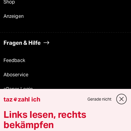
Shop
Anzeigen
Fragen & Hilfe
Feedback
Aboservice
ePaper Login
taz
zahl ich
Gerade nicht

Downloads für Abonnierende
Links lesen, rechts
bekämpfen
© 2026 taz Verlags und Vertriebs GmbH