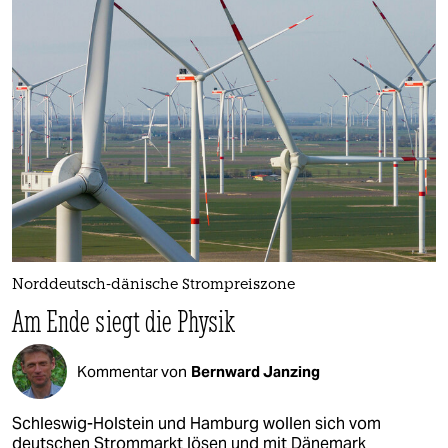
berlin
nord
wahrheit
verlag
verlag
veranstaltungen
shop
Norddeutsch-dänische Strompreiszone
fragen & hilfe
Am Ende siegt die Physik
unterstützen
Kommentar von
Bernward Janzing
abo
genossenschaft
Schleswig-Holstein und Hamburg wollen sich vom
deutschen Strommarkt lösen und mit Dänemark