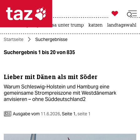

taz zahl ich
hitze
bergsteigen
usa unter trump
katzen
landtagswahl i

taz zahl ich
Startseite
Suchergebnisse
taz zahl ich
Suchergebnis 1 bis 20 von 835
themen
politik
Lieber mit Dänen als mit Söder
öko
Warum Schleswig-Holstein und Hamburg eine
gemeinsame Strompreiszone mit Westdänemark
gesellschaft
anvisieren – ohne Süddeutschland2
kultur
Ausgabe vom
11.6.2026
,
Seite 1,
seite 1
sport