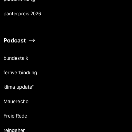
panterpreis 2026
Podcast
bundestalk
fernverbindung
klima update°
Mauerecho
Freie Rede
reingehen