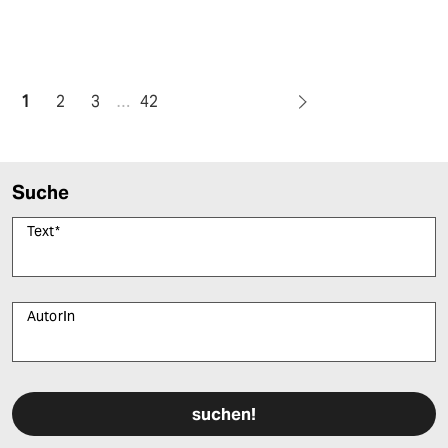
1
2
3
…
42
Suche
Text
*
AutorIn
Bitte füllen Sie alle Pflichtfelder (*) aus, um fortfahren zu können.