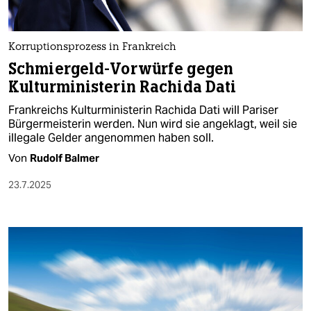
berlin
nord
Korruptionsprozess in Frankreich
wahrheit
Schmiergeld-Vorwürfe gegen
Kulturministerin Rachida Dati
verlag
Frankreichs Kulturministerin Rachida Dati will Pariser
verlag
Bürgermeisterin werden. Nun wird sie angeklagt, weil sie
illegale Gelder angenommen haben soll.
veranstaltungen
Von
Rudolf Balmer
shop
23.7.2025
fragen & hilfe
unterstützen
abo
genossenschaft