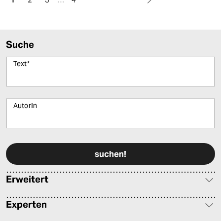
Suche
Text
*
AutorIn
Bitte füllen Sie alle Pflichtfelder (*) aus, um fortfahren zu können.
Erweitert
Experten