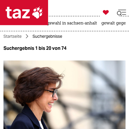

taz zahl ich
hitze
surfen
landtagswahl in sachsen-anhalt
gewalt gegen

taz zahl ich
Startseite
Suchergebnisse
taz zahl ich
Suchergebnis 1 bis 20 von 74
themen
politik
öko
gesellschaft
kultur
sport