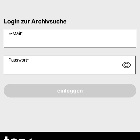
Login zur Archivsuche
E-Mail
*
Passwort
*
Bitte füllen Sie alle Pflichtfelder (*) aus, um fortfahren zu können.