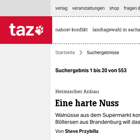
hautnavigation anspringen
hauptinhalt anspringen
footer anspringen
verlag
veranstaltungen
shop
fragen &
nahost-konflikt
landtagswahl in sach

taz zahl ich
taz zahl ich
Startseite
Suchergebnisse
themen
politik
Suchergebnis 1 bis 20 von 553
öko
Heimischer Anbau
gesellschaft
Eine harte Nuss
kultur
Walnüsse aus dem Supermarkt kom
Böllersen aus Brandenburg will da
sport
Von
Steve Przybilla