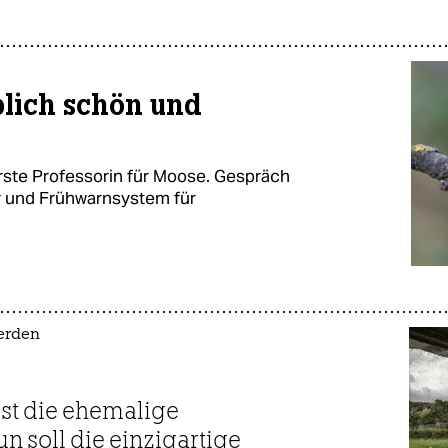
blich schön und
erste Professorin für Moose. Gespräch
r und Frühwarnsystem für
werden
 ist die ehemalige
n soll die einzigartige