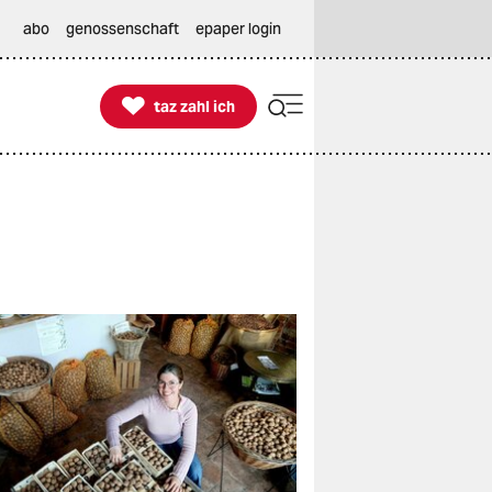
abo
genossenschaft
epaper login

taz zahl ich
taz zahl ich