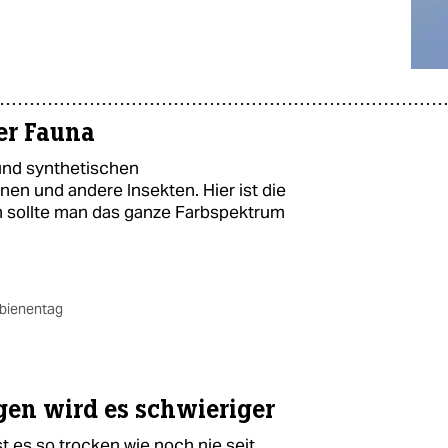
der Fauna
und synthetischen
en und andere Insekten. Hier ist die
um sollte man das ganze Farbspektrum
tbienentag
gen wird es schwieriger
t es so trocken wie noch nie seit