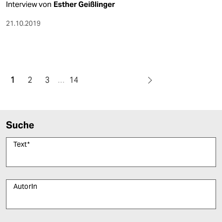
Interview von
Esther Geißlinger
21.10.2019
1
2
3
…
14
Suche
Text
*
AutorIn
Bitte füllen Sie alle Pflichtfelder (*) aus, um fortfahren zu können.