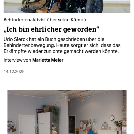
berlin
nord
Behindertenaktivist über seine Kämpfe
wahrheit
„Ich bin ehrlicher geworden“
Udo Sierck hat ein Buch geschrieben über die
verlag
Behinderten­bewegung. Heute sorgt er sich, dass das
Erkämpfte wieder zunichte gemacht werden könnte.
verlag
Interview von
Marietta Meier
veranstaltungen
14.12.2025
shop
fragen & hilfe
unterstützen
abo
genossenschaft