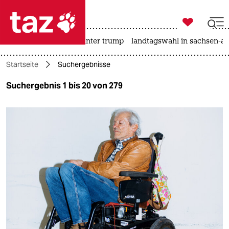

taz zahl ich
nahost-konflikt
usa unter trump
landtagswahl in sachsen-an

taz zahl ich
Startseite
Suchergebnisse
taz zahl ich
Suchergebnis 1 bis 20 von 279
themen
politik
öko
gesellschaft
kultur
sport