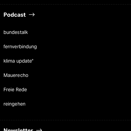
Podcast
bundestalk
fernverbindung
klima update°
Mauerecho
Freie Rede
reingehen
Newsletter