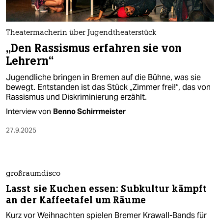
berlin
nord
Theatermacherin über Jugendtheaterstück
wahrheit
„Den Rassismus erfahren sie von
Lehrern“
verlag
Jugendliche bringen in Bremen auf die Bühne, was sie
verlag
bewegt. Entstanden ist das Stück „Zimmer frei!“, das von
Rassismus und Diskriminierung erzählt.
veranstaltungen
Interview von
Benno Schirrmeister
shop
27.9.2025
fragen & hilfe
unterstützen
großraumdisco
abo
Lasst sie Kuchen essen: Subkultur kämpft
an der Kaffeetafel um Räume
genossenschaft
Kurz vor Weihnachten spielen Bremer Krawall-Bands für