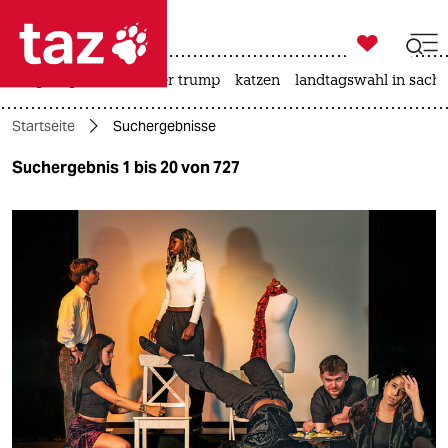

taz zahl ich
bergsteigen
usa unter trump
katzen
landtagswahl in sachs

taz zahl ich
Startseite
Suchergebnisse
taz zahl ich
Suchergebnis 1 bis 20 von 727
themen
politik
öko
gesellschaft
kultur
sport