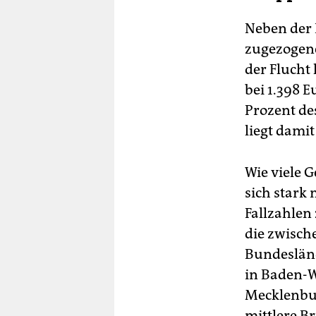
Neben der 
zugezogene
der Flucht 
bei 1.398 E
Prozent des
liegt dami
Wie viele 
sich star
Fallzahlen 
die zwisch
Bundesländ
in Baden-W
Mecklenbu
mittlere Br