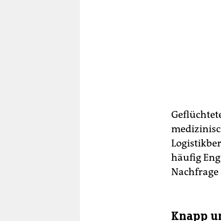
Geflüchtete
medizinis
Logistikbe
häufig Eng
Nachfrage a
Knapp un