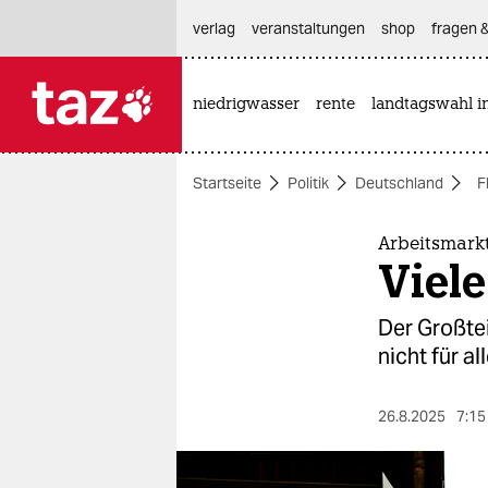
hautnavigation anspringen
hauptinhalt anspringen
footer anspringen
verlag
veranstaltungen
shop
fragen &
niedrigwasser
rente
landtagswahl i

taz zahl ich
taz zahl ich
Startseite
Politik
Deutschland
F
themen
politik
Arbeitsmarkt
Viele
öko
Der Großtei
gesellschaft
nicht für al
kultur
26.8.2025
7:15
sport