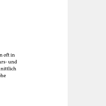
 oft in
hrs- und
nittlich
ohe