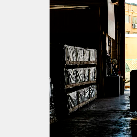
berlin
nord
wahrheit
verlag
verlag
veranstaltungen
shop
fragen & hilfe
unterstützen
abo
genossenschaft