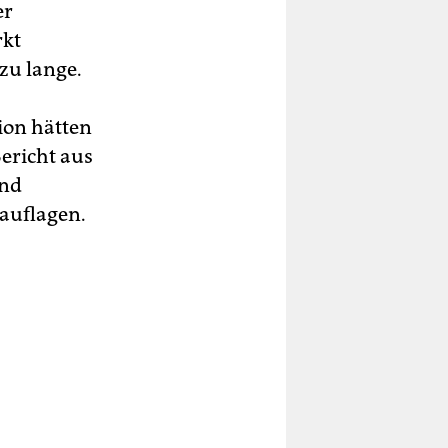
er
rkt
zu lange.
ion hätten
Bericht aus
und
auflagen.