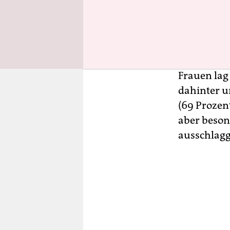
die Autore
geschafft?
erwerbsfäh
unter dem 
sogar leic
Frauen lag
dahinter u
(69 Prozent
aber beson
ausschlagg