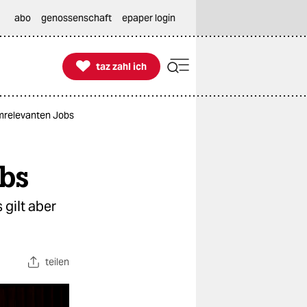
abo
genossenschaft
epaper login

taz zahl ich
taz zahl ich
emrelevanten Jobs
obs
 gilt aber
teilen