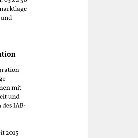
marktlage
 und
ation
gration
ge
hen mit
eit und
n des IAB-
it 2015