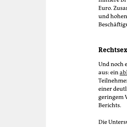
Euro. Zusa
und hohen
Beschäftig
Rechtsex
Und noch e
aus: ein
ab
Teilnehme
einer deut
geringem V
Berichts.
Die Unters