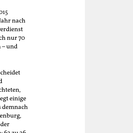
015
 Jahr nach
verdienst
och nur 70
n – und
scheidet
d
chteten,
egt einige
es demnach
denburg,
 der
: 63 zu 36