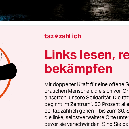
taz
zahl ich
awadrous

Links lesen, r
riedenstellend“ – so nannte CDU-Generalsekretär
n
in der
Neuen Osnabrücker Zeitung
jüngst die
bekämpfen
ungszahlen der Geflüchteten, die 2015 nach Deu
 Bericht
des Instituts für Arbeitsmarkt- und
Mit doppelter Kraft für eine offene G
chung (IAB) zeigt hingegen: Die Arbeitsmarktint
brauchen Menschen, die sich vor O
tgehend gut funktioniert, auch wenn es Herausf
einsetzen, unsere Solidarität. Die ta
beginnt im Zentrum“. 50 Prozent a
bei taz zahl ich gehen – bis zum 30
die linke, selbstverwaltete Orte unte
auf den Arbeitsmarkt zeigt sich ein positiver Tren
bevor sie verschwinden. Sind Sie da