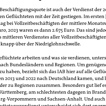
Beschäftigungsquote ist auch der Verdienst der 2
n Geflüchteten mit der Zeit gestiegen. Im ersten
lag bei Vollzeitbeschäftigten der mittlere Monats
uro, 2023 waren es dann 2.675 Euro. Das sind jed
 mittleren Verdienstes aller Vollzeitbeschäftigte
t knapp über der Niedriglohnschwelle.
Geflüchtete arbeiten und was sie verdienen, unter
k nach Bundesländern und Regionen. Um genügen
zu haben, bezieht sich das IAB hier auf alle Geflü
en 2013 und 2022 nach Deutschland kamen, und l
er zu Regionen zusammen. Besonders gut lief 
ürttemberg, am schlechtesten dagegen in Bran
rg-Vorpommern und Sachsen-Anhalt. Und auch
utto­tagesverdienst unterscheidet sich dort enorm