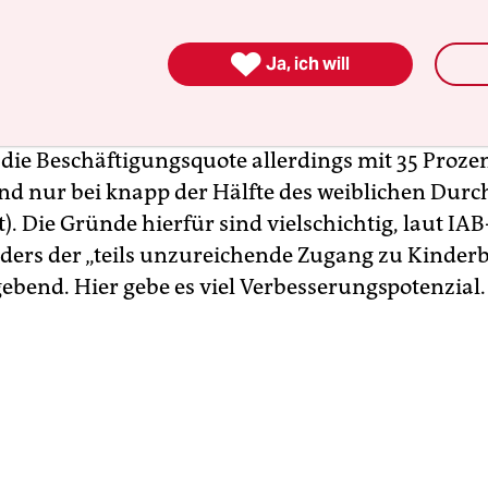
n des Berichts „10 Jahre Fluchtmigration 2015: Ha
“ Die Beschäftigungsquote der seit 2015 Geflüchte

igen Alter lag demnach 2024 bei 64 Prozent – n
Ja, ich will
Bevölkerungsdurchschnitt. Männer waren mit 7
ht über dem Durchschnitt der männlichen Bevölk
 die Beschäftigungsquote allerdings mit 35 Prozen
nd nur bei knapp der Hälfte des weiblichen Durc
). Die Gründe hierfür sind vielschichtig, laut IAB-
ders der „teils unzureichende Zugang zu Kinder
ebend. Hier gebe es viel Verbesserungspotenzial.