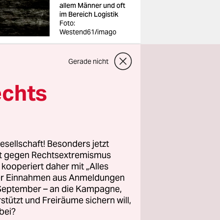
allem Männer und oft
im Bereich Logistik
Foto:
Westend61/imago
Gerade nicht
echts
 Carsten
tschland
esellschaft! Besonders jetzt
egration
rt gegen Rechtsextremismus
orderungen
z kooperiert daher mit „Alles
ller Einnahmen aus Anmeldungen
. September – an die Kampagne,
rstützt und Freiräume sichern will,
d“, erklären
bei?