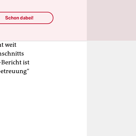
ben wir es
ten im
ur knapp
Schon dabei!
6 Prozent
erung. Bei
t weit
hschnitts
Bericht ist
betreuung“