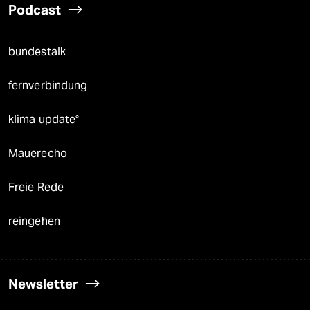
Podcast
bundestalk
fernverbindung
klima update°
Mauerecho
Freie Rede
reingehen
Newsletter