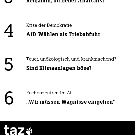
Benjamin, du lieber Anarchist
4
Krise der Demokratie
AfD-Wählen als Triebabfuhr
5
Teuer, unökologisch und krankmachend?
Sind Klimaanlagen böse?
6
Rechenzentren im All
„Wir müssen Wagnisse eingehen“
taz
