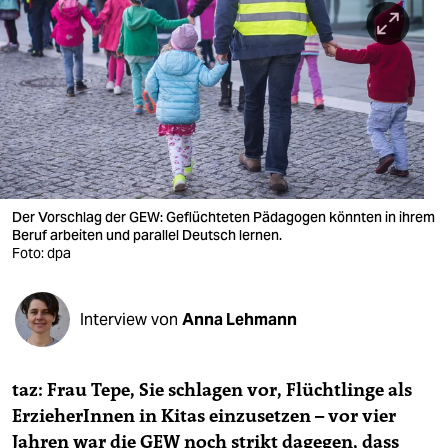
berlin
nord
wahrheit
verlag
verlag
veranstaltungen
Der Vorschlag der GEW: Geflüchteten Pädagogen könnten in ihrem
Beruf arbeiten und parallel Deutsch lernen.
shop
Foto: dpa
fragen & hilfe
Interview von
Anna Lehmann
unterstützen
abo
taz: Frau Tepe, Sie schlagen vor, Flüchtlinge als
genossenschaft
ErzieherInnen in Kitas einzusetzen – vor vier
Jahren war die GEW noch strikt dagegen, dass