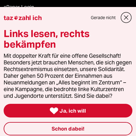
ePaper Login
taz
zahl ich
Gerade nicht

Downloads für Abonnierende
Links lesen, rechts
bekämpfen
© 2026 taz Verlags und Vertriebs GmbH
Alle Rechte vorbehalten. Bei rechtlichen Fragen oder für Genehmigungen
Mit doppelter Kraft für eine offene Gesellschaft!
wenden Sie sich bitte an
lizenzen@taz.de
Besonders jetzt brauchen Menschen, die sich gegen
Rechtsextremismus einsetzen, unsere Solidarität.
Daher gehen 50 Prozent der Einnahmen aus
Feedback
Redaktionsstatut
Kommune-Richtlinien
KI-
Neuanmeldungen an „Alles beginnt im Zentrum“ –
eine Kampagne, die bedrohte linke Kulturzentren
Leitlinie
Informant
Datenschutz
Impressum
AGB
und Jugendorte unterstützt. Sind Sie dabei?
Seitenwende
Einwilligungen widerrufen (Ads)

Ja, ich will
Schon dabei!