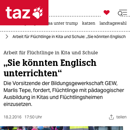

taz zahl ich
hitze
bergsteigen
usa unter trump
katzen
landtagswahl i

taz zahl ich
ht
Arbeit für Flüchtlinge in Kita und Schule: „Sie könnten Englisch u
taz zahl ich
themen
Arbeit für Flüchtlinge in Kita und Schule
„Sie könnten Englisch
politik
unterrichten“
öko
Die Vorsitzende der Bildungsgewerkschaft GEW,
Marlis Tepe, fordert, Flüchtlinge mit pädagogischer
gesellschaft
Ausbildung in Kitas und Flüchtlingsheimen
einzusetzen.
kultur
sport
18.2.2016
17:50 Uhr
teilen