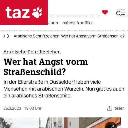

taz zahl ich
hitze
gewalt gegen frauen
nahost-konflikt

taz zahl ich
and
Arabische Schriftzeichen: Wer hat Angst vorm Straßenschild?
taz zahl ich
themen
Arabische Schriftzeichen
Wer hat Angst vorm
politik
Straßenschild?
öko
In der Ellerstraße in Düsseldorf leben viele
Menschen mit arabischen Wurzeln. Nun gibt es auch
gesellschaft
ein arabisches Straßenschild.
kultur
25.3.2023
19:03 Uhr
teilen
sport