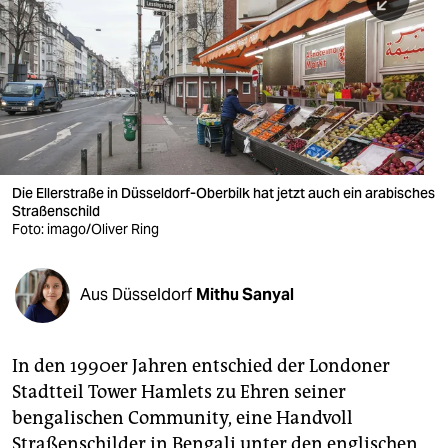
berlin
nord
wahrheit
verlag
verlag
Die Ellerstraße in Düsseldorf-Oberbilk hat jetzt auch ein arabisches
Straßenschild
veranstaltungen
Foto: imago/Oliver Ring
shop
fragen & hilfe
Aus Düsseldorf
Mithu Sanyal
unterstützen
In den 1990er Jahren entschied der Londoner
abo
Stadtteil Tower Hamlets zu Ehren seiner
genossenschaft
bengalischen Community, eine Handvoll
Straßenschilder in Bengali unter den englischen