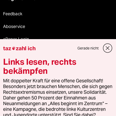
Feedback
Aboservice
ePaper Login
taz
zahl ich
Gerade nicht

Downloads für Abonnierende
Links lesen, rechts
bekämpfen
© 2026 taz Verlags und Vertriebs GmbH
Alle Rechte vorbehalten. Bei rechtlichen Fragen oder für Genehmigungen
Mit doppelter Kraft für eine offene Gesellschaft!
wenden Sie sich bitte an
lizenzen@taz.de
Besonders jetzt brauchen Menschen, die sich gegen
Rechtsextremismus einsetzen, unsere Solidarität.
Daher gehen 50 Prozent der Einnahmen aus
Feedback
Redaktionsstatut
Kommune-Richtlinien
KI-
Neuanmeldungen an „Alles beginnt im Zentrum“ –
eine Kampagne, die bedrohte linke Kulturzentren
Leitlinie
Informant
Datenschutz
Impressum
AGB
und Jugendorte unterstützt. Sind Sie dabei?