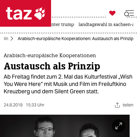

taz zahl ich
nahost-konflikt
usa unter trump
landtagswahl in sachsen-an

taz zahl ich
erlin
Arabisch-europäische Kooperationen: Austausch als Prinzip
taz zahl ich
themen
Arabisch-europäische Kooperationen
Austausch als Prinzip
politik
Ab Freitag findet zum 2. Mal das Kulturfestival „Wish
öko
You Were Here“ mit Musik und Film im Freiluftkino
Kreuzberg und dem Silent Green statt.
gesellschaft
24.8.2018
15:33 Uhr
teilen
kultur
sport