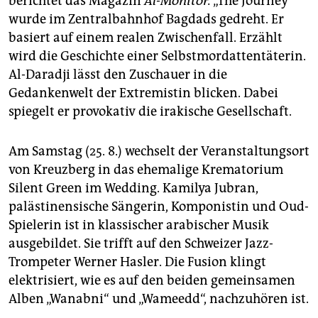
berichtet das Magazin
Al-Monitor.
„The Journey“
wurde im Zentralbahnhof Bagdads gedreht. Er
basiert auf einem realen Zwischenfall. Erzählt
wird die Geschichte einer Selbstmordattentäterin.
Al-Daradji lässt den Zuschauer in die
Gedankenwelt der Extremistin blicken. Dabei
spiegelt er provokativ die irakische Gesellschaft.
Am Samstag (25. 8.) wechselt der Veranstaltungsort
von Kreuzberg in das ehemalige Krematorium
Silent Green im Wedding. Kamilya Jubran,
palästinensische Sängerin, Komponistin und Oud-
Spielerin ist in klassischer arabischer Musik
ausgebildet. Sie trifft auf den Schweizer Jazz-
Trompeter Werner Hasler. Die Fusion klingt
elektrisiert, wie es auf den beiden gemeinsamen
Alben „Wanabni“ und „Wameedd“, nachzuhören ist.