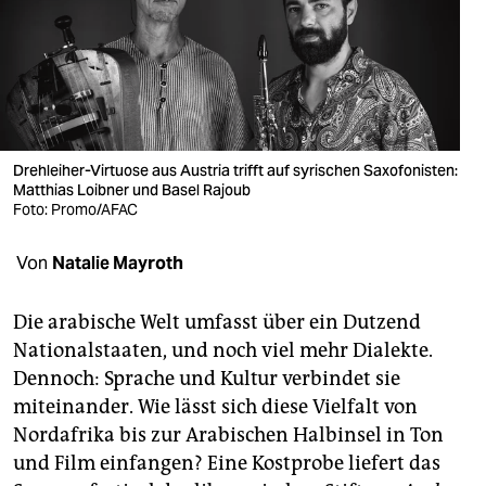
berlin
nord
wahrheit
verlag
Drehleiher-Virtuose aus Austria trifft auf syrischen Saxofonisten:
verlag
Matthias Loibner und Basel Rajoub
Foto: Promo/AFAC
veranstaltungen
Von
Natalie Mayroth
shop
fragen & hilfe
Die arabische Welt umfasst über ein Dutzend
Nationalstaaten, und noch viel mehr Dialekte.
unterstützen
Dennoch: Sprache und Kultur verbindet sie
abo
miteinander. Wie lässt sich diese Vielfalt von
Nordafrika bis zur Arabischen Halbinsel in Ton
genossenschaft
und Film einfangen? Eine Kostprobe liefert das