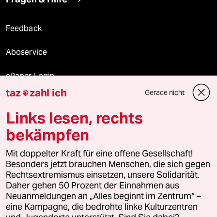
Feedback
Aboservice
ePaper Login
taz
zahl ich
Gerade nicht

Downloads für Abonnierende
Links lesen, rechts
bekämpfen
© 2026 taz Verlags und Vertriebs GmbH
Mit doppelter Kraft für eine offene Gesellschaft!
Alle Rechte vorbehalten. Bei rechtlichen Fragen oder für Genehmigungen
wenden Sie sich bitte an
lizenzen@taz.de
Besonders jetzt brauchen Menschen, die sich gegen
Rechtsextremismus einsetzen, unsere Solidarität.
Daher gehen 50 Prozent der Einnahmen aus
Feedback
Redaktionsstatut
Kommune-Richtlinien
KI-
Neuanmeldungen an „Alles beginnt im Zentrum“ –
eine Kampagne, die bedrohte linke Kulturzentren
Leitlinie
Informant
Datenschutz
Impressum
AGB