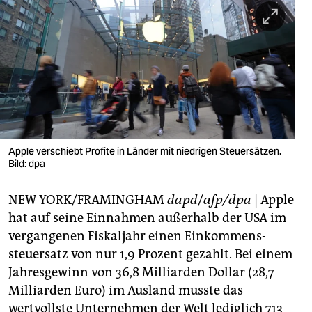
berlin
nord
wahrheit
verlag
verlag
veranstaltungen
Apple verschiebt Profite in Länder mit niedrigen Steuersätzen.
Bild: dpa
shop
NEW YORK/FRAMINGHAM
dapd
/
afp/dpa
| Apple
fragen & hilfe
hat auf seine Einnahmen außerhalb der USA im
unterstützen
vergangenen Fiskaljahr einen Einkommens-
steuersatz von nur 1,9 Prozent gezahlt. Bei einem
abo
Jahresgewinn von 36,8 Milliarden Dollar (28,7
genossenschaft
Milliarden Euro) im Ausland musste das
wertvollste Unternehmen der Welt lediglich 713