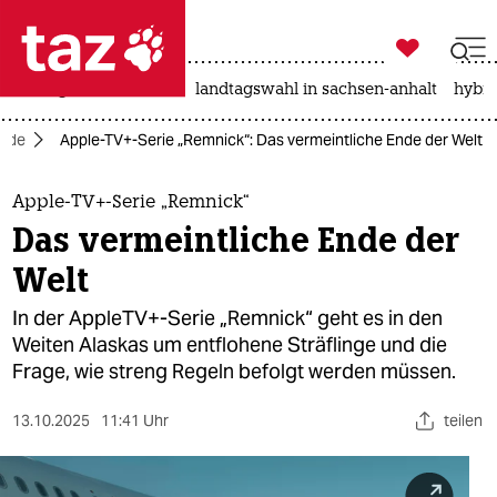

taz zahl ich
niedrigwasser
rente
landtagswahl in sachsen-anhalt
hybri

taz zahl ich
uide
Apple-TV+-Serie „Remnick“: Das vermeintliche Ende der Welt
taz zahl ich
themen
Apple-TV+-Serie „Remnick“
Das vermeintliche Ende der
politik
Welt
öko
In der AppleTV+-Serie „Remnick“ geht es in den
Weiten Alaskas um entflohene Sträflinge und die
gesellschaft
Frage, wie streng Regeln befolgt werden müssen.
kultur
13.10.2025
11:41 Uhr
teilen
sport