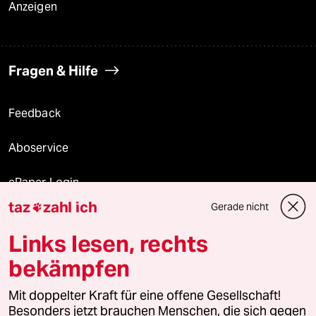
Anzeigen
Fragen & Hilfe
Feedback
Aboservice
ePaper Login
taz
zahl ich
Gerade nicht

Downloads für Abonnierende
Links lesen, rechts
bekämpfen
© 2026 taz Verlags und Vertriebs GmbH
Alle Rechte vorbehalten. Bei rechtlichen Fragen oder für Genehmigungen
Mit doppelter Kraft für eine offene Gesellschaft!
wenden Sie sich bitte an
lizenzen@taz.de
Besonders jetzt brauchen Menschen, die sich gegen