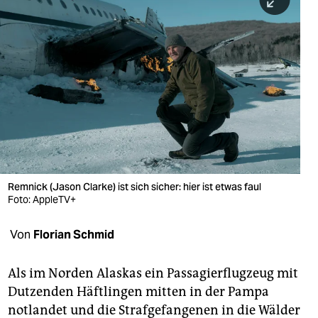
berlin
nord
wahrheit
verlag
verlag
veranstaltungen
shop
Remnick (Jason Clarke) ist sich sicher: hier ist etwas faul
Foto: AppleTV+
fragen & hilfe
Von
Florian Schmid
unterstützen
abo
Als im Norden Alaskas ein Passagierflugzeug mit
Dutzenden Häftlingen mitten in der Pampa
genossenschaft
notlandet und die Strafgefangenen in die Wälder