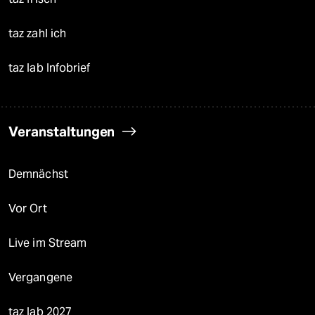
taz zahl ich
taz lab Infobrief
Veranstaltungen
Demnächst
Vor Ort
Live im Stream
Vergangene
taz lab 2027