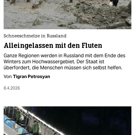
berlin
nord
wahrheit
Schneeschmelze in Russland
verlag
Alleingelassen mit den Fluten
verlag
Ganze Regionen werden in Russland mit dem Ende des
Winters zum Hochwassergebiet. Der Staat ist
veranstaltungen
überfordert, die Menschen müssen sich selbst helfen.
shop
Von
Tigran Petrosyan
fragen & hilfe
8.4.2026
unterstützen
abo
genossenschaft