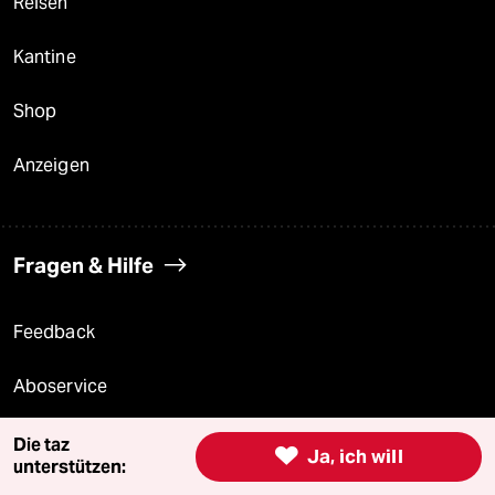
Reisen
Kantine
Shop
Anzeigen
Fragen & Hilfe
Feedback
Aboservice
ePaper Login
Die taz

Ja, ich will
unterstützen:
Downloads für Abonnierende