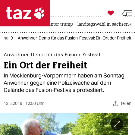

taz zahl ich
nahost-konflikt
usa unter trump
landtagswahl in sachsen-an

taz zahl ich
land
Anwohner-Demo für das Fusion-Festival: Ein Ort der Freiheit
taz zahl ich
themen
Anwohner-Demo für das Fusion-Festival
Ein Ort der Freiheit
politik
In Mecklenburg-Vorpommern haben am Sonntag
öko
Anwohner gegen eine Polizeiwache auf dem
Gelände des Fusion-Festivals protestiert.
gesellschaft
13.5.2019
12:50 Uhr
teilen
kultur
sport