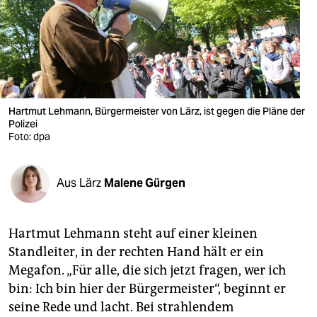
berlin
nord
wahrheit
verlag
Hartmut Lehmann, Bürgermeister von Lärz, ist gegen die Pläne der
Polizei
verlag
Foto: dpa
veranstaltungen
shop
Aus Lärz
Malene Gürgen
fragen & hilfe
Hartmut Lehmann steht auf einer kleinen
unterstützen
Standleiter, in der rechten Hand hält er ein
abo
Megafon. „Für alle, die sich jetzt fragen, wer ich
bin: Ich bin hier der Bürgermeister“, beginnt er
genossenschaft
seine Rede und lacht. Bei strahlendem