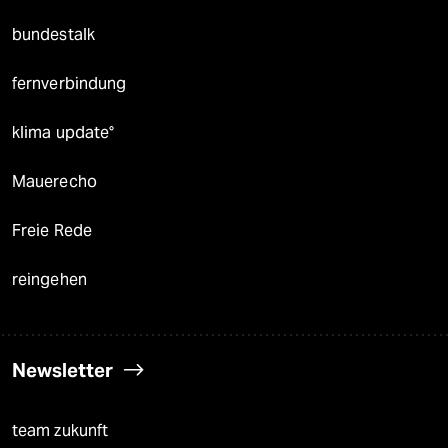
bundestalk
fernverbindung
klima update°
Mauerecho
Freie Rede
reingehen
Newsletter
team zukunft