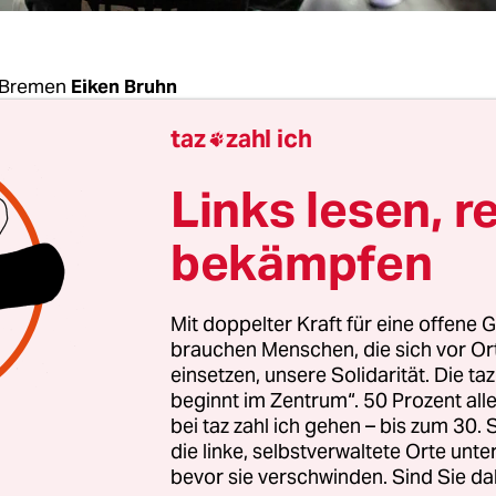
 Bremen
Eiken Bruhn
taz
zahl ich

Sie’s“, pflaumt Jan Sürig den Staatsanwalt an, de
Links lesen, r
 Amtsgerichts Delmenhorst gegenüber sitzt. Der 
geschlagen, das Verfahren einzustellen – gegen 
bekämpfen
eldes an eine gemeinnützige Einrichtung. „Es gib
g“, sagt Sürig in demselben schneidenden Ton, mi
Mit doppelter Kraft für eine offene G
 Verhandlung dem Richter geantwortet hatte, als
brauchen Menschen, die sich vor O
m Familienstand fragte. „Ich gebe keine Auskunf
einsetzen, unsere Solidarität. Die ta
beginnt im Zentrum“. 50 Prozent a
n Verhältnissen“, hatte Sürig gesagt, „weil es hier
bei taz zahl ich gehen – bis zum 30
ng geben wird.“ Damit sollte er recht behalten, 
die linke, selbstverwaltete Orte unte
eigesprochen.
bevor sie verschwinden. Sind Sie da