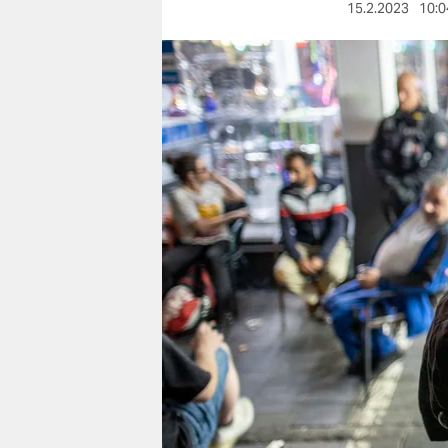
berlin
15.2.2023
10:0
nord
wahrheit
verlag
verlag
veranstaltungen
shop
fragen & hilfe
unterstützen
abo
genossenschaft