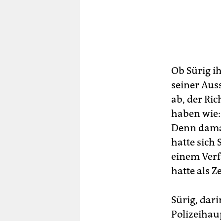
Ob Sürig i
seiner Auss
ab, der Ric
haben wie: 
Denn damals
hatte sich 
einem Ver
hatte als Z
Sürig, dari
Polizeihau