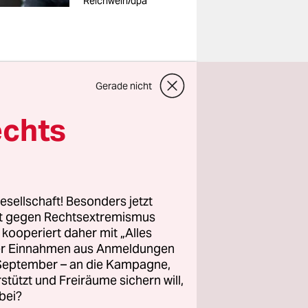
Reichwein/dpa
Gerade nicht
r ihm im
echts
hat ihm
Zahlung
t keine
t dem er zu
esellschaft! Besonders jetzt
 der ihn
rt gegen Rechtsextremismus
t zu meinen
z kooperiert daher mit „Alles
ller Einnahmen aus Anmeldungen
 keine
. September – an die Kampagne,
am Ende
rstützt und Freiräume sichern will,
bei?