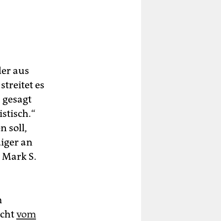
der aus
treitet es
s gesagt
stisch.“
n soll,
diger an
, Mark S.
m
icht
vom