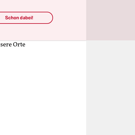
 es, bevor
 In einem
Schon dabei!
 ums
i der
ssere Orte