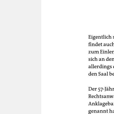
Eigentlich 
findet auc
zum Einlen
sich an den
allerdings
den Saal be
Der 57-Jähr
Rechtsanwal
Anklageban
genannt ha