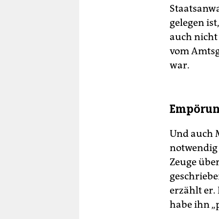
Staatsanwal
gelegen ist
auch nicht
vom Amtsg
war.
Empörung
Und auch M
notwendig g
Zeuge über
geschrieben
erzählt er
habe ihn „