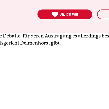
ndlungsstunden und fünf Zeugenaussagen dauert

t am Mittwoch in Delmenhorst dieses Urteil fällt.
Ja, ich will
 in dem es um verletzte männliche Eitelkeit geht,
n natürlich und irgendwie auch um
Rassismus be
ne Debatte, für deren Austragung es allerdings be
tsgericht Delmenhorst gibt.