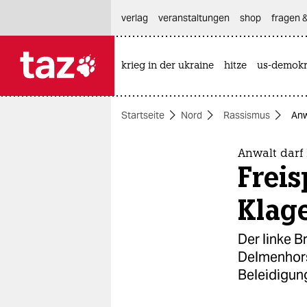
hautnavigation anspringen
hauptinhalt anspringen
footer anspringen
verlag
veranstaltungen
shop
fragen &
krieg in der ukraine
hitze
us-demokr

taz zahl ich
taz zahl ich
Startseite
Nord
Rassismus
Anw
themen
politik
Anwalt darf 
Freis
öko
Klag
gesellschaft
Der linke 
kultur
Delmenhors
Beleidigung
sport