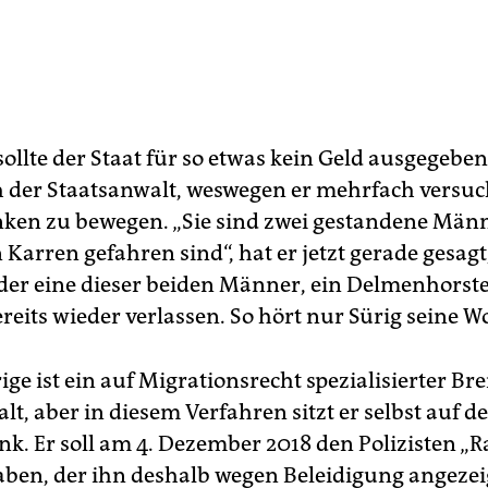
sollte der Staat für so etwas kein Geld ausgegebe
h der Staatsanwalt, weswegen er mehrfach versuch
ken zu bewegen. „Sie sind zwei gestandene Männ
 Karren gefahren sind“, hat er jetzt gerade gesagt
 der eine dieser beiden Männer, ein Delmenhorster
reits wieder verlassen. So hört nur Sürig seine Wo
ige ist ein auf Migrationsrecht spezialisierter Br
t, aber in diesem Verfahren sitzt er selbst auf de
k. Er soll am 4. Dezember 2018 den Polizisten „Ra
ben, der ihn deshalb wegen Beleidigung angezeig