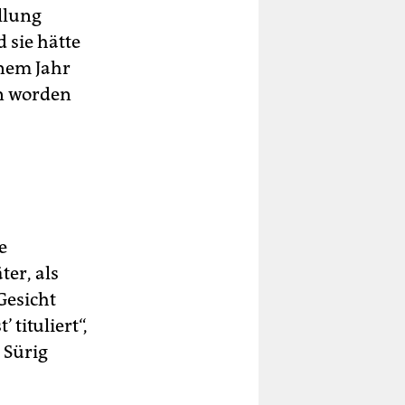
ellung
 sie hätte
inem Jahr
n worden
e
ter, als
Gesicht
 tituliert“,
 Sürig