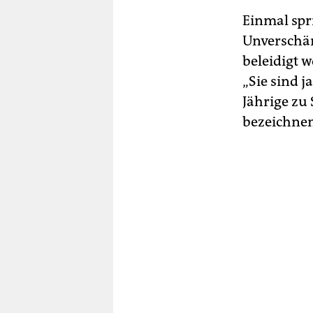
Einmal spri
Unverschämt
beleidigt w
„Sie sind j
Jährige zu 
bezeichne