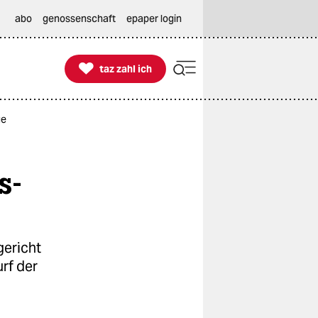
abo
genossenschaft
epaper login

taz zahl ich
taz zahl ich
ge
s-
gericht
rf der