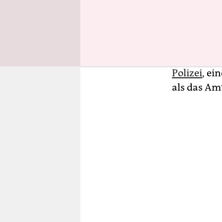
Drei Verha
das Gerich
Verfahren,
Rechthabe
Polizei
, ei
als das Am