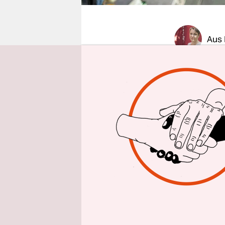
epaper login
Aus
„Vergessen 
Saal 2 des
gerade vor
eines Bußg
Einstellun
Beginn der
nach seine
persönliche
Verurteilu
wird er fr