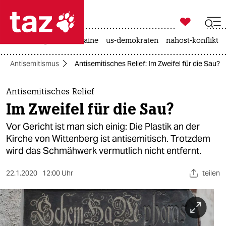

taz zahl ich
hitze
krieg in der ukraine
us-demokraten
nahost-konflikt

taz zahl ich
Antisemitismus
Antisemitisches Relief: Im Zweifel für die Sau?
taz zahl ich
themen
Antisemitisches Relief
Im Zweifel für die Sau?
politik
Vor Gericht ist man sich einig: Die Plastik an der
öko
Kirche von Wittenberg ist antisemitisch. Trotzdem
wird das Schmähwerk vermutlich nicht entfernt.
gesellschaft
22.1.2020
12:00 Uhr
teilen
kultur
sport