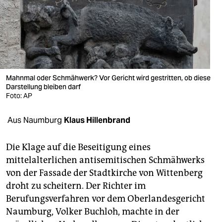
berlin
nord
wahrheit
verlag
Mahnmal oder Schmähwerk? Vor Gericht wird gestritten, ob diese
Darstellung bleiben darf
verlag
Foto: AP
veranstaltungen
Aus Naumburg
Klaus Hillenbrand
shop
fragen & hilfe
Die Klage auf die Beseitigung eines
mittelalterlichen antisemitischen Schmähwerks
unterstützen
von der Fassade der Stadtkirche von Wittenberg
droht zu scheitern. Der Richter im
abo
Berufungsverfahren vor dem Oberlandesgericht
genossenschaft
Naumburg, Volker Buchloh, machte in der