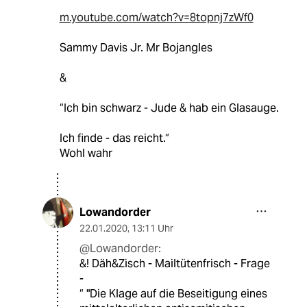
m.youtube.com/watch?v=8topnj7zWf0
Sammy Davis Jr. Mr Bojangles
&
“Ich bin schwarz - Jude & hab ein Glasauge.
Ich finde - das reicht.“
Wohl wahr
Lowandorder
22.01.2020
,
13:11 Uhr
@Lowandorder:
&! Däh&Zisch - Mailtütenfrisch - Frage
-
“ "Die Klage auf die Beseitigung eines