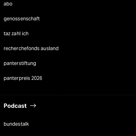
abo
genossenschaft
taz zahl ich
recherchefonds ausland
panterstiftung
panterpreis 2026
Podcast
bundestalk