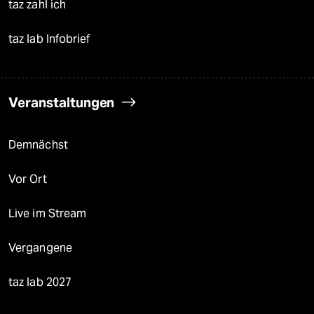
taz zahl ich
taz lab Infobrief
Veranstaltungen
Demnächst
Vor Ort
Live im Stream
Vergangene
taz lab 2027