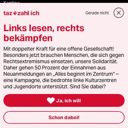
Kantine
taz
zahl ich
Gerade nicht

Shop
Links lesen, rechts
Anzeigen
bekämpfen
Mit doppelter Kraft für eine offene Gesellschaft!
Besonders jetzt brauchen Menschen, die sich gegen
Fragen & Hilfe
Rechtsextremismus einsetzen, unsere Solidarität.
Daher gehen 50 Prozent der Einnahmen aus
Neuanmeldungen an „Alles beginnt im Zentrum“ –
Feedback
eine Kampagne, die bedrohte linke Kulturzentren
und Jugendorte unterstützt. Sind Sie dabei?
Aboservice

Ja, ich will
ePaper Login
Downloads für Abonnierende
Schon dabei!