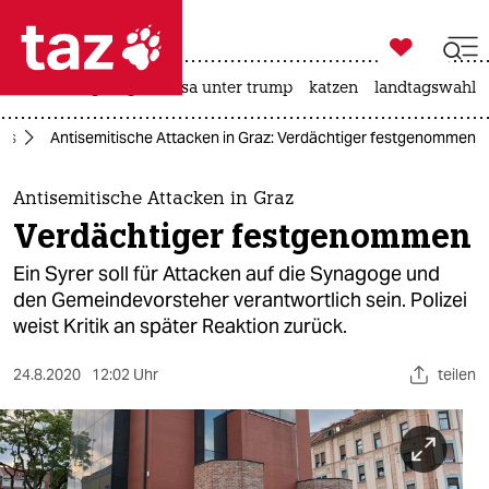

taz zahl ich
hitze
bergsteigen
usa unter trump
katzen
landtagswahl i

taz zahl ich
mus
Antisemitische Attacken in Graz: Verdächtiger festgenommen
taz zahl ich
themen
Antisemitische Attacken in Graz
Verdächtiger festgenommen
politik
Ein Syrer soll für Attacken auf die Synagoge und
öko
den Gemeindevorsteher verantwortlich sein. Polizei
weist Kritik an später Reaktion zurück.
gesellschaft
24.8.2020
12:02 Uhr
teilen
kultur
sport