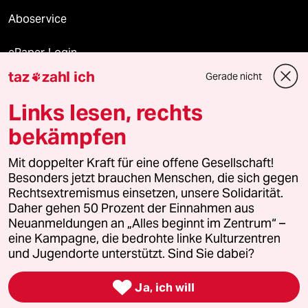
Aboservice
ePaper Login
taz
zahl ich
Gerade nicht

Downloads für Abonnierende
Links lesen, rechts
bekämpfen
© 2026 taz Verlags und Vertriebs GmbH
Mit doppelter Kraft für eine offene Gesellschaft!
Alle Rechte vorbehalten. Bei rechtlichen Fragen oder für Genehmigungen
wenden Sie sich bitte an
lizenzen@taz.de
Besonders jetzt brauchen Menschen, die sich gegen
Rechtsextremismus einsetzen, unsere Solidarität.
Daher gehen 50 Prozent der Einnahmen aus
Feedback
Redaktionsstatut
Kommune-Richtlinien
KI-
Neuanmeldungen an „Alles beginnt im Zentrum“ –
eine Kampagne, die bedrohte linke Kulturzentren
Leitlinie
Informant
Datenschutz
Impressum
AGB
und Jugendorte unterstützt. Sind Sie dabei?
Seitenwende
Einwilligungen widerrufen (Ads)

Ja, ich will