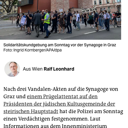
berlin
nord
wahrheit
verlag
Solidaritätskundgebung am Sonntag vor der Synagoge in Graz
verlag
Foto: Ingrid Kornberger/APA/dpa
veranstaltungen
Aus Wien
Ralf Leonhard
shop
fragen & hilfe
Nach drei Vandalen-Akten auf die Synagoge von
unterstützen
Graz und
einem Prügelattentat auf den
Präsidenten der jüdischen Kultusgemeinde der
abo
steirischen Hauptstadt
hat die Polizei am Sonntag
genossenschaft
einen Verdächtigen festgenommen. Laut
Informationen aus dem Innenministerium