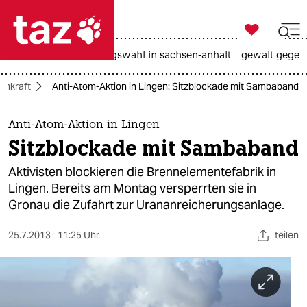

taz zahl ich
hitze
surfen
landtagswahl in sachsen-anhalt
gewalt gegen

taz zahl ich
omkraft
Anti-Atom-Aktion in Lingen: Sitzblockade mit Sambaband
taz zahl ich
themen
Anti-Atom-Aktion in Lingen
Sitzblockade mit Sambaband
politik
Aktivisten blockieren die Brennelementefabrik in
öko
Lingen. Bereits am Montag versperrten sie in
Gronau die Zufahrt zur Urananreicherungsanlage.
gesellschaft
25.7.2013
11:25 Uhr
teilen
kultur
sport