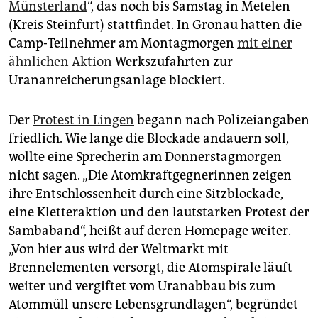
epaper login
Münsterland
“, das noch bis Samstag in Metelen
(Kreis Steinfurt) stattfindet. In Gronau hatten die
Camp-Teilnehmer am Montagmorgen
mit einer
ähnlichen Aktion
Werkszufahrten zur
Urananreicherungsanlage blockiert.
Der
Protest in Lingen
begann nach Polizeiangaben
friedlich. Wie lange die Blockade andauern soll,
wollte eine Sprecherin am Donnerstagmorgen
nicht sagen. „Die Atomkraftgegnerinnen zeigen
ihre Entschlossenheit durch eine Sitzblockade,
eine Kletteraktion und den lautstarken Protest der
Sambaband“, heißt auf deren Homepage weiter.
„Von hier aus wird der Weltmarkt mit
Brennelementen versorgt, die Atomspirale läuft
weiter und vergiftet vom Uranabbau bis zum
Atommüll unsere Lebensgrundlagen“, begründet