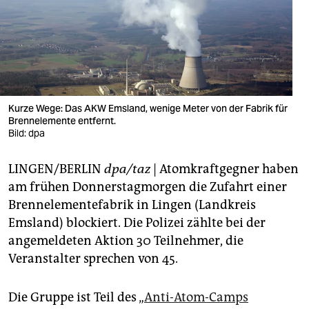
berlin
nord
wahrheit
verlag
Kurze Wege: Das AKW Emsland, wenige Meter von der Fabrik für
verlag
Brennelemente entfernt.
Bild: dpa
veranstaltungen
LINGEN/BERLIN
dpa/taz
| Atomkraftgegner haben
shop
am frühen Donnerstagmorgen die Zufahrt einer
fragen & hilfe
Brennelementefabrik in Lingen (Landkreis
Emsland) blockiert. Die Polizei zählte bei der
unterstützen
angemeldeten Aktion 30 Teilnehmer, die
abo
Veranstalter sprechen von 45.
genossenschaft
Die Gruppe ist Teil des „
Anti-Atom-Camps