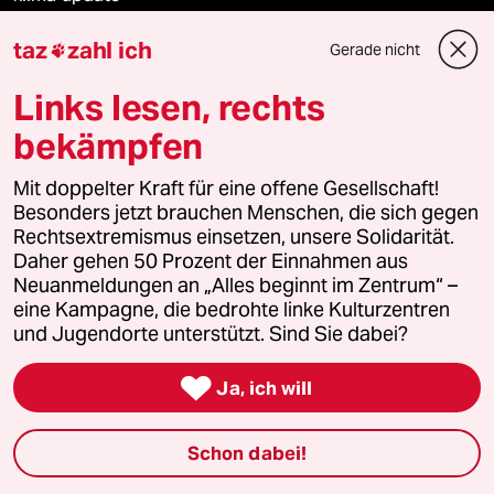
taz
zahl ich
Mauerecho
Gerade nicht

Links lesen, rechts
Freie Rede
bekämpfen
reingehen
Mit doppelter Kraft für eine offene Gesellschaft!
Besonders jetzt brauchen Menschen, die sich gegen
Rechtsextremismus einsetzen, unsere Solidarität.
Newsletter
Daher gehen 50 Prozent der Einnahmen aus
Neuanmeldungen an „Alles beginnt im Zentrum“ –
eine Kampagne, die bedrohte linke Kulturzentren
team zukunft
und Jugendorte unterstützt. Sind Sie dabei?
taz frisch

Ja, ich will
taz zahl ich
Schon dabei!
taz lab Infobrief