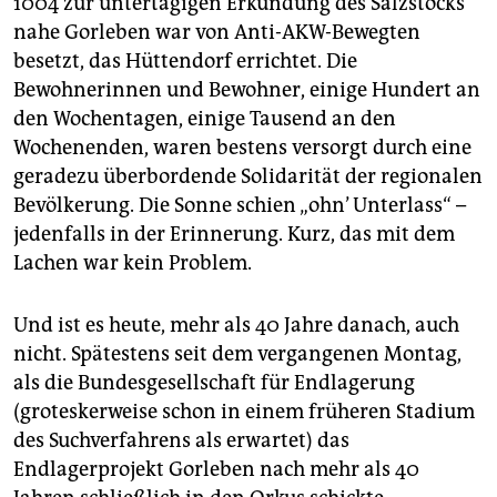
1004 zur untertägigen Erkundung des Salzstocks
epaper login
nahe Gorleben war von Anti-AKW-Bewegten
besetzt, das Hüttendorf errichtet. Die
Bewohnerinnen und Bewohner, einige Hundert an
den Wochentagen, einige Tausend an den
Wochenenden, waren bestens versorgt durch eine
geradezu überbordende Solidarität der regionalen
Bevölkerung. Die Sonne schien „ohn’ Unterlass“ –
jedenfalls in der Erinnerung. Kurz, das mit dem
Lachen war kein Problem.
Und ist es heute, mehr als 40 Jahre danach, auch
nicht. Spätestens seit dem vergangenen Montag,
als die Bundesgesellschaft für Endlagerung
(groteskerweise schon in einem früheren Stadium
des Suchverfahrens als erwartet) das
Endlagerprojekt Gorleben nach mehr als 40