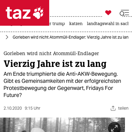

taz zahl ich
bergsteigen
usa unter trump
katzen
landtagswahl in sachs

taz zahl ich
re
Gorleben wird nicht Atommüll-Endlager: Vierzig Jahre ist zu lang
taz zahl ich
themen
Gorleben wird nicht Atommüll-Endlager
Vierzig Jahre ist zu lang
politik
Am Ende triumphierte die Anti-AKW-Bewegung.
öko
Gibt es Gemeinsamkeiten mit der erfolgreichsten
Protestbewegung der Gegenwart, Fridays For
gesellschaft
Future?
kultur
2.10.2020
9:15 Uhr
teilen
sport