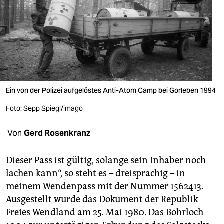
berlin
nord
wahrheit
verlag
verlag
Ein von der Polizei aufgelöstes Anti-Atom Camp bei Gorleben 1994
veranstaltungen
Foto: Sepp Spiegl/imago
shop
Von
Gerd Rosenkranz
fragen & hilfe
Dieser Pass ist gültig, solange sein Inhaber noch
unterstützen
lachen kann“, so steht es – dreisprachig – in
meinem Wendenpass mit der Nummer 1562413.
abo
Ausgestellt wurde das Dokument der Republik
genossenschaft
Freies Wendland am 25. Mai 1980. Das Bohrloch